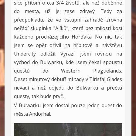
sice přitom o cca 3/4 životů, ale než doběhne
do města, už je zase zdravý. Tedy za
předpokladu, že ve vstupní zahradě zrovna
neřádí skupinka "Alíků", která bez milosti kosí
každého procházejícího Horďáka. No nic, tak
jsem se opět oživil na hřbitově a návštěvu
Undercity odložil. Vyrazil jsem rovnou na
východ do Bulwarku, kde jsem čekal spoustu
questů do Western Plaguelands.
Desetiminutový debuff mi tady v Tirisfal Glades
nevadí a než dojedu do Bulwarku a přečtu
questy, tak bude pryč.
V Bulwarku jsem dostal pouze jeden quest do
města Andorhal.