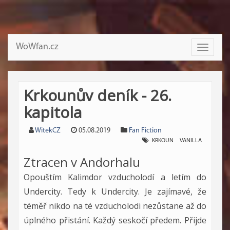
WoWfan.cz
Toggle
navigati
Krkounův deník - 26.
kapitola
WitekCZ
05.08.2019
Fan Fiction
KRKOUN
VANILLA
Ztracen v Andorhalu
Opouštím Kalimdor vzducholodí a letím do
Undercity. Tedy k Undercity. Je zajímavé, že
téměř nikdo na té vzducholodi nezůstane až do
úplného přistání. Každý seskočí předem. Přijde