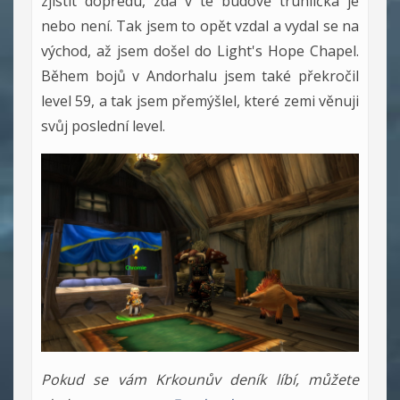
zjistit dopředu, zda v té budově truhlička je
nebo není. Tak jsem to opět vzdal a vydal se na
východ, až jsem došel do Light's Hope Chapel.
Během bojů v Andorhalu jsem také překročil
level 59, a tak jsem přemýšlel, které zemi věnuji
svůj poslední level.
Pokud se vám Krkounův deník líbí, můžete