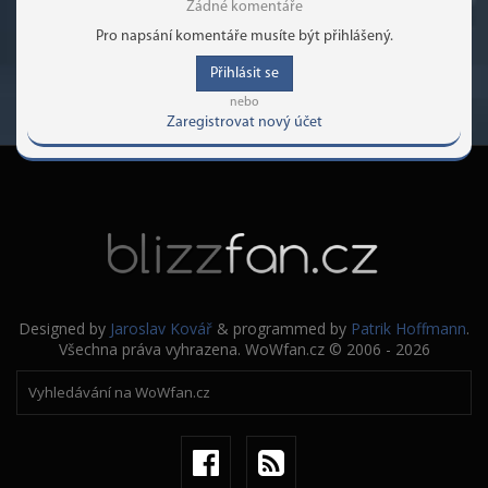
Žádné komentáře
Pro napsání komentáře musíte být přihlášený.
Přihlásit se
nebo
Zaregistrovat nový účet
Designed by
Jaroslav Kovář
& programmed by
Patrik Hoffmann
.
Všechna práva vyhrazena. WoWfan.cz © 2006 - 2026