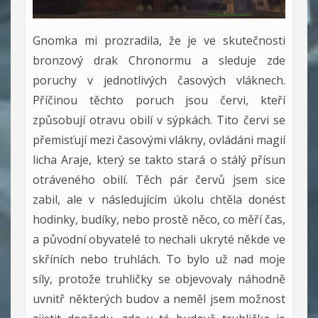
Gnomka mi prozradila, že je ve skutečnosti
bronzový drak Chronormu a sleduje zde
poruchy v jednotlivých časových vláknech.
Příčinou těchto poruch jsou červi, kteří
způsobují otravu obilí v sýpkách. Tito červi se
přemisťují mezi časovými vlákny, ovládáni magií
licha Araje, který se takto stará o stálý přísun
otráveného obilí. Těch pár červů jsem sice
zabil, ale v následujícím úkolu chtěla donést
hodinky, budíky, nebo prostě něco, co měří čas,
a původní obyvatelé to nechali ukryté někde ve
skříních nebo truhlách. To bylo už nad moje
síly, protože truhličky se objevovaly náhodně
uvnitř některých budov a neměl jsem možnost