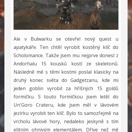
Ale v Bulwarku se otevřel nový quest u
apatykáře. Ten chtěl vyrobit kostěný klíč do
Scholomance. Takže jsem mu nejprve donesl z
Andorhalu 15 kousků kostí ze skeletonů.
Následně mě s těmi kostmi poslal klasicky na
druhý konec světa do Gadgetzanu, kde mi
jeden goblin vyrobil za hříšných 15 goldů
formičku. S touto formičkou jsem letěl do
Un'Goro Crateru, kde jsem měl v lávovém
jezírku vyrobit ten klíč. Bylo to samozřejmě na
vrcholu lávové hory, nedaleko jeskyně s tím
elitním ohnivým elementálem. Dříve než mě