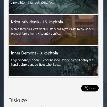
a po dlhšom čase pokračuje. Ak…
Krkounův deník - 15. kapitola
Máme tady další část deníku, který nás svým vlastním způsobem
provádí Azerothem. Krkounův deník…
Inner Demons - 8. kapitola
Co je vhodnější obdivu? Život někoho, kdo se narodil dobrým a
konal dobro... anebo život toho, kdo…
Diskuze