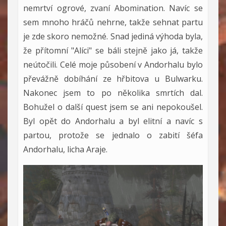
nemrtví ogrové, zvaní Abomination. Navíc se
sem mnoho hráčů nehrne, takže sehnat partu
je zde skoro nemožné. Snad jediná výhoda byla,
že přítomní "Alíci" se báli stejně jako já, takže
neútočili. Celé moje působení v Andorhalu bylo
převážně dobíhání ze hřbitova u Bulwarku.
Nakonec jsem to po několika smrtích dal.
Bohužel o další quest jsem se ani nepokoušel.
Byl opět do Andorhalu a byl elitní a navíc s
partou, protože se jednalo o zabití šéfa
Andorhalu, licha Araje.