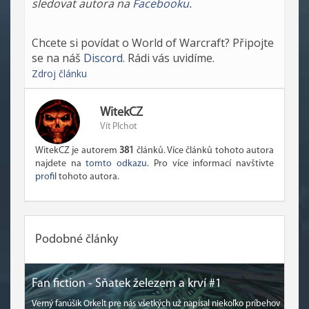
sledovat autora na
Facebooku
.
Chcete si povídat o World of Warcraft? Připojte
se na náš
Discord
. Rádi vás uvidíme.
Zdroj článku
WitekCZ
Vít Plchot
WitekCZ je autorem
381
článků. Více článků tohoto autora
najdete na
tomto odkazu
. Pro více informací navštivte
profil
tohoto autora.
Podobné články
Fan fiction - Sňatek železem a krví #1
Verný fanúšik Orkelt pre nás všetkých už napísal niekoľko príbehov