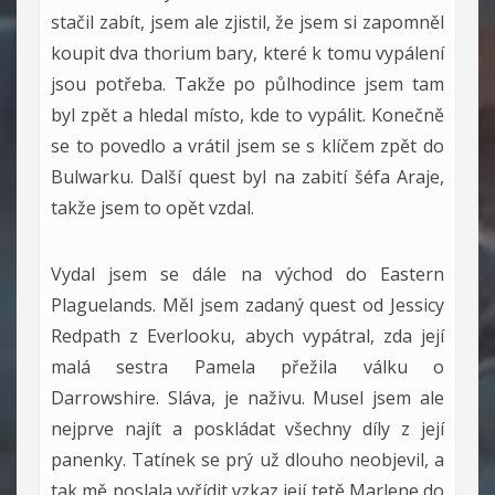
stačil zabít, jsem ale zjistil, že jsem si zapomněl
koupit dva thorium bary, které k tomu vypálení
jsou potřeba. Takže po půlhodince jsem tam
byl zpět a hledal místo, kde to vypálit. Konečně
se to povedlo a vrátil jsem se s klíčem zpět do
Bulwarku. Další quest byl na zabití šéfa Araje,
takže jsem to opět vzdal.
Vydal jsem se dále na východ do Eastern
Plaguelands. Měl jsem zadaný quest od Jessicy
Redpath z Everlooku, abych vypátral, zda její
malá sestra Pamela přežila válku o
Darrowshire. Sláva, je naživu. Musel jsem ale
nejprve najít a poskládat všechny díly z její
panenky. Tatínek se prý už dlouho neobjevil, a
tak mě poslala vyřídit vzkaz její tetě Marlene do