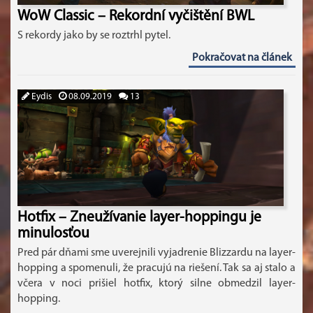
WoW Classic – Rekordní vyčištění BWL
S rekordy jako by se roztrhl pytel.
Pokračovat na článek
Eydis
08.09.2019
13
Hotfix – Zneužívanie layer-hoppingu je
minulosťou
Pred pár dňami sme uverejnili vyjadrenie Blizzardu na layer-
hopping a spomenuli, že pracujú na riešení. Tak sa aj stalo a
včera v noci prišiel hotfix, ktorý silne obmedzil layer-
hopping.