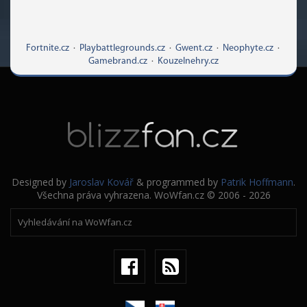
Fortnite.cz
·
Playbattlegrounds.cz
·
Gwent.cz
·
Neophyte.cz
·
Gamebrand.cz
·
Kouzelnehry.cz
Designed by
Jaroslav Kovář
& programmed by
Patrik Hoffmann
.
Všechna práva vyhrazena. WoWfan.cz © 2006 - 2026