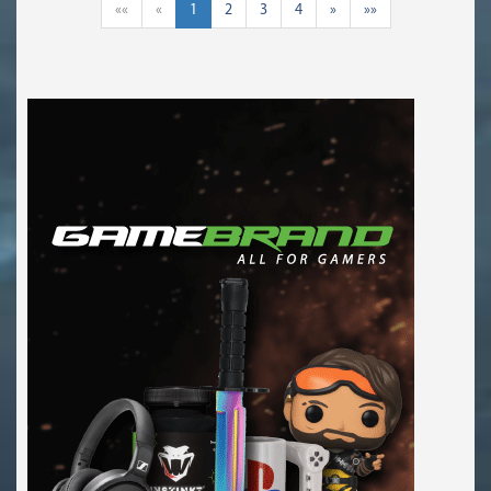
««
«
1
2
3
4
»
»»