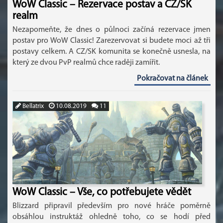
WoW Classic – Rezervace postav a CZ/SK
realm
Nezapomeňte, že dnes o půlnoci začíná rezervace jmen
postav pro WoW Classic! Zarezervovat si budete moci až tři
postavy celkem. A CZ/SK komunita se konečně usnesla, na
který ze dvou PvP realmů chce raději zamířit.
Pokračovat na článek
Bellatrix
10.08.2019
11
WoW Classic – Vše, co potřebujete vědět
Blizzard připravil především pro nové hráče poměrně
obsáhlou instruktáž ohledně toho, co se hodí před