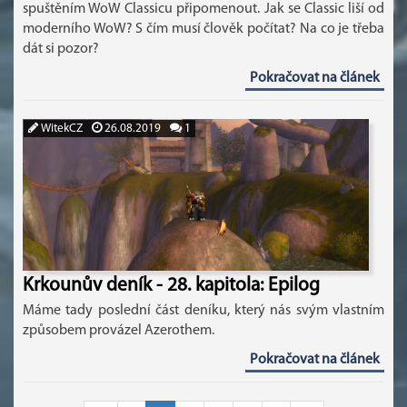
spuštěním WoW Classicu připomenout. Jak se Classic liší od
moderního WoW? S čím musí člověk počítat? Na co je třeba
dát si pozor?
Pokračovat na článek
WitekCZ
26.08.2019
1
Krkounův deník - 28. kapitola: Epilog
Máme tady poslední část deníku, který nás svým vlastním
způsobem provázel Azerothem.
Pokračovat na článek