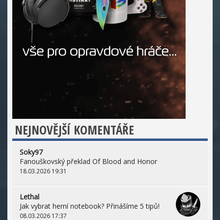
NEJNOVĚJŠÍ KOMENTÁŘE
Soky97
Fanouškovský překlad Of Blood and Honor
18.03.2026 19:31
Lethal
Jak vybrat herní notebook? Přinášíme 5 tipů!
08.03.2026 17:37