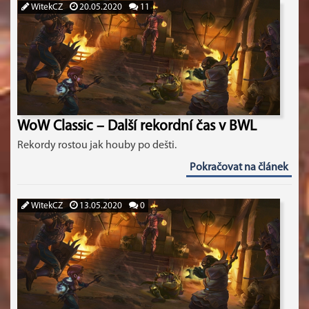
WitekCZ
20.05.2020
11
WoW Classic – Další rekordní čas v BWL
Rekordy rostou jak houby po dešti.
Pokračovat na článek
WitekCZ
13.05.2020
0