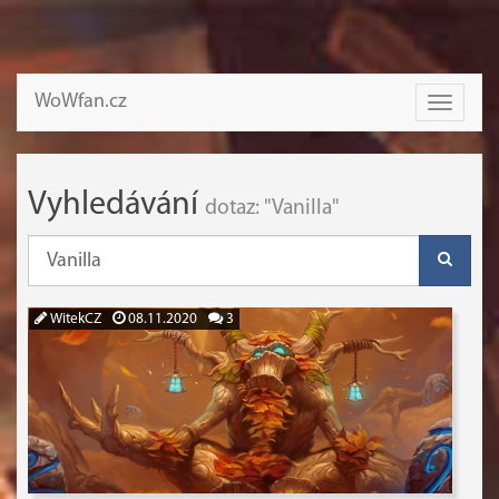
WoWfan.cz
Toggle
navigati
Vyhledávání
dotaz: "Vanilla"
WitekCZ
08.11.2020
3