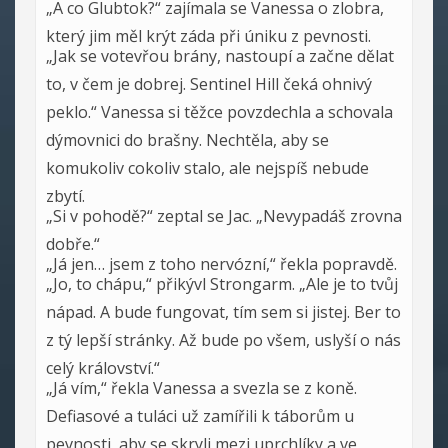
„A co Glubtok?“ zajímala se Vanessa o zlobra,
který jim měl krýt záda při úniku z pevnosti.
„Jak se votevřou brány, nastoupí a začne dělat
to, v čem je dobrej. Sentinel Hill čeká ohnivý
peklo.“ Vanessa si těžce povzdechla a schovala
dýmovnici do brašny. Nechtěla, aby se
komukoliv cokoliv stalo, ale nejspíš nebude
zbytí.
„Si v pohodě?“ zeptal se Jac. „Nevypadáš zrovna
dobře.“
„Já jen… jsem z toho nervózní,“ řekla popravdě.
„Jo, to chápu,“ přikývl Strongarm. „Ale je to tvůj
nápad. A bude fungovat, tím sem si jistej. Ber to
z tý lepší stránky. Až bude po všem, uslyší o nás
celý království.“
„Já vím,“ řekla Vanessa a svezla se z koně.
Defiasové a tuláci už zamířili k táborům u
pevnosti, aby se skryli mezi uprchlíky a ve