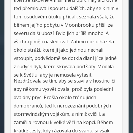
kteří se šikovně vmísili mezi uprchlíky a zrovna
teď přemlouvali spoustu dalších, aby se k nim v
tom osudovém útoku přidali, seznala však, že
během jejího pobytu v Moonbrooku přišli ze
severu další ubozí. Bylo jich příliš mnoho. A
všichni ji měli následovat. Zatímco procházela
okolo stráží, které ji jako jedinou nechali
vstoupit, podvědomě se dotkla dlaní jílce jedné
z rudých dýk, které skrývala pod šaty. Modlila
se k Světlu, aby je nemusela vytasit.
Nezdržovala se tím, aby se stavila v hostinci či
aby někomu vysvětlovala, proč byla poslední
dva dny pryč. Prošla okolo trénujících
domobranců, teď k nerozeznání podobných
stormwindským vojákům, s nimiž cvičili, a
zamířila rovnou k velké věži na kopci. Během
krátké cesty, kdy rázovala do svahu, si však