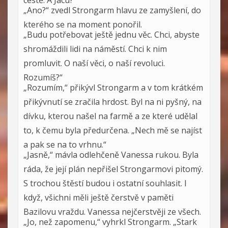
cestě. A Jacu?“
„Ano?“ zvedl Strongarm hlavu ze zamyšlení, do
kterého se na moment ponořil.
„Budu potřebovat ještě jednu věc. Chci, abyste
shromáždili lidi na náměstí. Chci k nim
promluvit. O naší věci, o naší revoluci.
Rozumíš?“
„Rozumím,“ přikývl Strongarm a v tom krátkém
přikývnutí se zračila hrdost. Byl na ni pyšný, na
dívku, kterou našel na farmě a ze které udělal
to, k čemu byla předurčena. „Nech mě se najíst
a pak se na to vrhnu.“
„Jasně,“ mávla odlehčeně Vanessa rukou. Byla
ráda, že její plán nepřišel Strongarmovi pitomý.
S trochou štěstí budou i ostatní souhlasit. I
když, všichni měli ještě čerstvě v paměti
Bazilovu vraždu. Vanessa nejčerstvěji ze všech.
„Jo, než zapomenu,“ vyhrkl Strongarm. „Stark