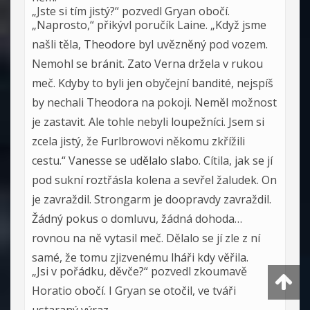
„Jste si tím jistý?“ pozvedl Gryan obočí.
„Naprosto,“ přikývl poručík Laine. „Když jsme
našli těla, Theodore byl uvězněný pod vozem.
Nemohl se bránit. Zato Verna držela v rukou
meč. Kdyby to byli jen obyčejní bandité, nejspíš
by nechali Theodora na pokoji. Neměl možnost
je zastavit. Ale tohle nebyli loupežníci. Jsem si
zcela jistý, že Furlbrowovi někomu zkřížili
cestu.“ Vanesse se udělalo slabo. Cítila, jak se jí
pod sukní roztřásla kolena a sevřel žaludek. On
je zavraždil. Strongarm je doopravdy zavraždil.
Žádný pokus o domluvu, žádná dohoda…
rovnou na ně vytasil meč. Dělalo se jí zle z ní
samé, že tomu zjizvenému lháři kdy věřila.
„Jsi v pořádku, děvče?“ pozvedl zkoumavě
Horatio obočí. I Gryan se otočil, ve tváři