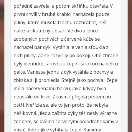
pořádně zavřela, a potom skříňku otevřela. V
první chvíli v hrubé krabici nacházela pouze
piliny, které musela trochu rozhrabat, než
nalezla skutečný obsah. Ve dvou lehce
zdobených pochvách z červené kůže se
nacházel pár dýk. Vytáhla je ven a sfoukla z
nich piliny, až se rozvířily po pokoji. Obě zbraně
byly identické, s rovnou čepelí širokou na délku
palce. Vanessa jednu z dýk vytáhla z pochvy a
zblízka si ji prohlédla. Stejně jako pochva i čepel
měla načervenalou barvu, jako kdyby byla
neustále od krve. Zkusmo přejela prstem po
ostří. Neřízla se, ale to jen proto, že nebyla
nešikovná. Jílec a záštita dýky též nesly výrazné
zdobení, se dvěma červenými polodrahokamy v
místě, kde z jílce vybíhala čepel. Kameny