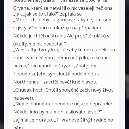
pořádně nevychladli.“ Vanessa se otočila na
Gryana, který se netvářil o nic veseleji než ona.
„Jak…jak se to stalo?“ zeptala se.
„Murloci to nebyli a gnollové taky ne, tím jsem
si jistý. Všechno to ukazuje na přepadení.
Někdo je chtěl odstranit. Ale proč? Z tuláků v
okolí jsme nic nedostali.“
„Westfall je tvrdý kraj, ale aby tu někdo někoho
zabil kvůli něčemu jinému než jídlu, to se mi
nezdá,“ zachmuřil se Gryan. „Znal jsem
Theodora. Jeho syn sloužil pode mnou v
Northrendu,“ zavrtěl nevěřícně hlavou.
„Chudák hoch. Chtěli společně začít nový život
na severu.“
„Neměl náhodou Theodore nějaké nepřátele?
Někdo, kdo by mu mohl usilovat o život?“
zajímal se Horatio. „Ti vrahové šli výhradně po
něm.“