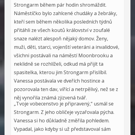
Strongarm během pár hodin shromáždit.
Náměstíčko bylo zahlcené chudáky a žebráky,
kteří sem během několika posledních týdnů
přitáhli ze všech koutů království v zoufalé
snaze nalézt alespoň nějaký domov. Ženy,
muži, děti, starci, vojenští veteráni a invalidové,
všichni postávali na náměstí Moonbrooku a
neklidně se rozhlíželi, odkud má přijít ta
spasitelka, kterou jim Strongarm přislíbil.
Vanessa postávala ve dveřích hostince a
pozorovala ten dav, vířící a netrpělivý, než se z
něj vynořila známá zjizvená tvář.
„Tvoje vobecenstvo je připravený,“ usmál se
Strongarm. Z jeho obličeje vyzařovala pýcha.
Vanessa si ho důkladně změřila pohledem.
Vypadal, jako kdyby si už představoval sám