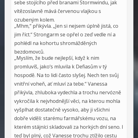
sebe stojícího před branami Stormwindu, jak
vítězoslavně mává červenou vlajkou s
ozubeným kolem.
„Mhm,“ přikývla. „Jen si nejsem úplně jistá, co
jim říct.“ Strongarm se opřel o zeď vedle ní a
pohlédl na kohortu shromážděných
bezdomovců.
„Myslím, že bude nejlepší, když k nim
promluvíš, jako‘s mluvila k Defiasům v tý
hospodě. Na to lidi často slyšej. Nech ten svůj
vnitřní voheň, ať mluví za tebe.“ Vanessa
přikývla, zhluboka vydechla a trochu nervózně
vykročila k nejvhodnější věci, na kterou mohla
vyšplhat dostatečně vysoko, aby ji všichni
dobře viděli: starému farmářskému vozu, na
kterém stájníci skladovali za horkých dní seno. I
teď byl plný, což Vanesse trochu ztížilo cestu