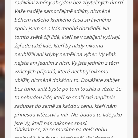
radikální změny obejdou bez zbytečných úmrtí.
Vaše naděje samozřejmě sdílím, nicméně
během našeho krátkého času stráveného
spolu jsem se o Vás mnohé dozvěděl. Na
tomto světě žijí lidé, kteří se v zabíjení vyžívají.
Žijí zde také lidé, kteří by nikdy nikomu
neublížili ani kdyby neměli na výběr. Vy však
nejste ani jedním z nich. Vy jste jedním z těch
vzácných případů, které nechtějí nikomu
ublížit, nicméně dokážou to. Dokážete zabíjet
bez toho, aniž byste po tom toužila a vězte, že
to nebudou lidé, kteří se snaží své nepřítele
zadupat do země za každou cenu, kteří nám
přinesou vítězství a mír. Ne, budou to lidé jako
jste Vy, kteří nás nakonec spasí.
Obávám se, že se musíme na delší dobu