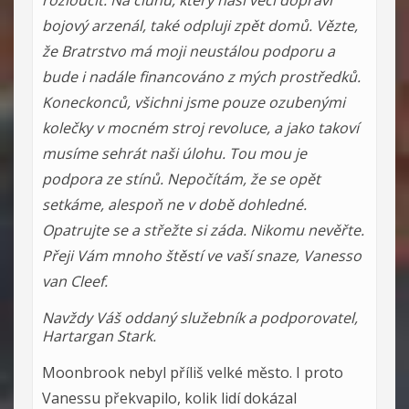
rozloučit. Na člunu, který naší věci dopraví
bojový arzenál, také odpluji zpět domů. Vězte,
že Bratrstvo má moji neustálou podporu a
bude i nadále financováno z mých prostředků.
Koneckonců, všichni jsme pouze ozubenými
kolečky v mocném stroj revoluce, a jako takoví
musíme sehrát naši úlohu. Tou mou je
podpora ze stínů. Nepočítám, že se opět
setkáme, alespoň ne v době dohledné.
Opatrujte se a střežte si záda. Nikomu nevěřte.
Přeji Vám mnoho štěstí ve vaší snaze, Vanesso
van Cleef.
Navždy Váš oddaný služebník a podporovatel,
Hartargan Stark.
Moonbrook nebyl příliš velké město. I proto
Vanessu překvapilo, kolik lidí dokázal