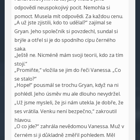
odpovědí neuspokojivý pocit. Nemohla si
pomoct. Musela mít odpovědi. Za každou cenu.
„A už jste zjistili, kdo to udělal?“ zajímal se
Gryan. Jeho společník si povzdechl, sundal si
brýle a otřel si je do spodního cípu černého
saka.
„Ještě ne. Nicméně mám svoji teorii, kdo za tím
stojí.“
„Promiňte,“ vložila se jim do řeči Vanessa. „Co
se stalo?“
„Hope!“ pousmál se trochu Gryan, když na ni
pohlédl. Jeho úsměv mu ale dlouho nevydržel.
„Už jsme mysleli, že jsi nám utekla. Je dobře, že
ses vrátila. Venku není bezpečno,“ zakroutil
hlavou.
„O co jde?“ zahrála nevědomou Vanessa. Muž v
černém si ji důkladně změřil pohledem. Měl