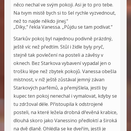
něco nechal ve svým pokoji. Asi je to pro tebe.
Na tvym mistě bych si to šel rychle vyzvednout,
než to najde někdo jinej.“
„Díky,“ řekla Vanessa. „Půjdu se tam podívat.“
Starkův pokoj byl najednou podivně prázdný,
ještě víc než předtím. Stůl i židle byly pryč,
stejně tak povlečení na posteli a závěsy v
oknech. Bez Starkova vybavení vypadal jen o
trošku lépe než zbytek pokojů. Vanessa obešla
místnost, v níž ještě zůstával jemný závan
Starkových parfémů, a přemýšlela, jestli by
kupec ten pokoj nenechal i vymalovat, kdyby se
tu zdržoval déle. Přistoupila k odstrojené
posteli, na které ležela drobná dřevěná krabice,
dlouhá skoro jako Vanessino předloktí a široká
na dvě dlaně. Ohlédla se ke dveřím, jestli je