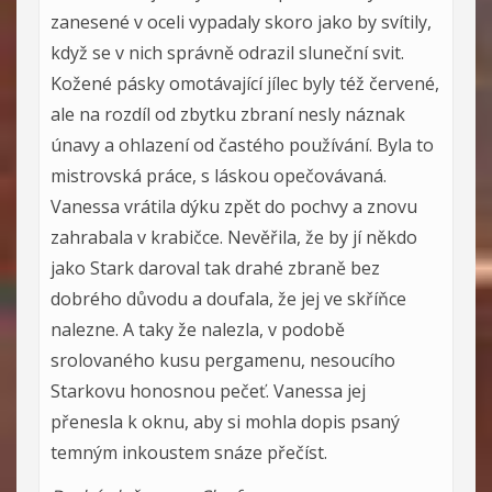
zanesené v oceli vypadaly skoro jako by svítily,
když se v nich správně odrazil sluneční svit.
Kožené pásky omotávající jílec byly též červené,
ale na rozdíl od zbytku zbraní nesly náznak
únavy a ohlazení od častého používání. Byla to
mistrovská práce, s láskou opečovávaná.
Vanessa vrátila dýku zpět do pochvy a znovu
zahrabala v krabičce. Nevěřila, že by jí někdo
jako Stark daroval tak drahé zbraně bez
dobrého důvodu a doufala, že jej ve skříňce
nalezne. A taky že nalezla, v podobě
srolovaného kusu pergamenu, nesoucího
Starkovu honosnou pečeť. Vanessa jej
přenesla k oknu, aby si mohla dopis psaný
temným inkoustem snáze přečíst.