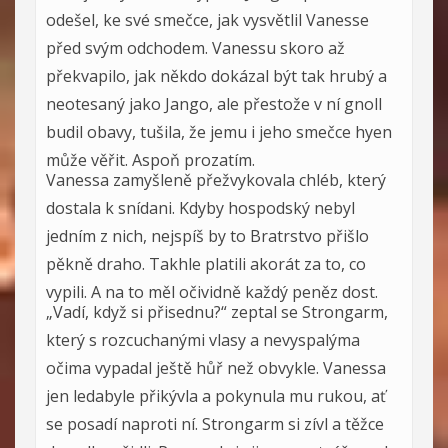
odešel, ke své smečce, jak vysvětlil Vanesse
před svým odchodem. Vanessu skoro až
překvapilo, jak někdo dokázal být tak hrubý a
neotesaný jako Jango, ale přestože v ní gnoll
budil obavy, tušila, že jemu i jeho smečce hyen
může věřit. Aspoň prozatím.
Vanessa zamyšleně přežvykovala chléb, který
dostala k snídani. Kdyby hospodský nebyl
jedním z nich, nejspíš by to Bratrstvo přišlo
pěkně draho. Takhle platili akorát za to, co
vypili. A na to měl očividně každý peněz dost.
„Vadí, když si přisednu?“ zeptal se Strongarm,
který s rozcuchanými vlasy a nevyspalýma
očima vypadal ještě hůř než obvykle. Vanessa
jen ledabyle přikývla a pokynula mu rukou, ať
se posadí naproti ní. Strongarm si zívl a těžce