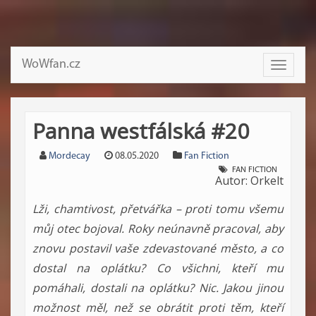
WoWfan.cz
Toggle
navigati
Panna westfálská #20
Mordecay
08.05.2020
Fan Fiction
FAN FICTION
Autor: Orkelt
Lži, chamtivost, přetvářka – proti tomu všemu
můj otec bojoval. Roky neúnavně pracoval, aby
znovu postavil vaše zdevastované město, a co
dostal na oplátku? Co všichni, kteří mu
pomáhali, dostali na oplátku? Nic. Jakou jinou
možnost měl, než se obrátit proti těm, kteří