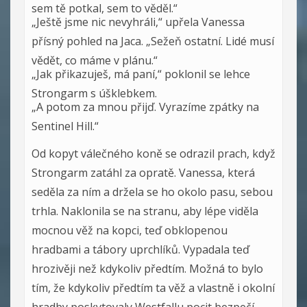
sem tě potkal, sem to věděl.“
„Ještě jsme nic nevyhráli,“ upřela Vanessa
přísný pohled na Jaca. „Sežeň ostatní. Lidé musí
vědět, co máme v plánu.“
„Jak přikazuješ, má paní,“ poklonil se lehce
Strongarm s úšklebkem.
„A potom za mnou přijď. Vyrazíme zpátky na
Sentinel Hill.“
Od kopyt válečného koně se odrazil prach, když
Strongarm zatáhl za opratě. Vanessa, která
seděla za ním a držela se ho okolo pasu, sebou
trhla. Naklonila se na stranu, aby lépe viděla
mocnou věž na kopci, teď obklopenou
hradbami a tábory uprchlíků. Vypadala teď
hrozivěji než kdykoliv předtím. Možná to bylo
tím, že kdykoliv předtím ta věž a vlastně i okolní