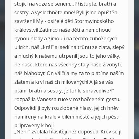
stojící na voze se senem. „Přistupte, bratři a
sestry, a vyslechněte mne! Byli jsme opuštěni,
zavrženi! My - osiřelé děti Stormwindského
království! Zatímco naše děti a nemohoucí
hynou hlady a zimou i na těchto zubožených
ulicích, náš „král“ si sedí na trůnu ze zlata, slepý
a hluchý k našemu utrpení! Jsou to jeho války,
ne naše, které nás všechny stály naše živobytí,
náš blahobyt! On válčí a my za to platíme naším
zlatem a krví našich milovaných! A já se vás
ptám, bratři a sestry, je tohle spravedlivé?!“
rozpažila Vanessa ruce v rozhořčeném gestu.
Odpovědí jí byly rozzlobené hlasy, jejich hněv
namířený na krále v bílém městě a jejich pěsti
připraveny k boji.
„Není!“ zvolala hlasitěji než doposud. Krev se jí