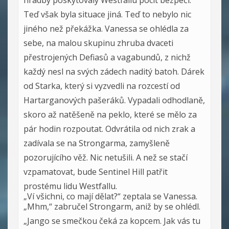
hradby poskytovaly Westfallu pocit bezpečí.
Teď však byla situace jiná. Teď to nebylo nic
jiného než překážka. Vanessa se ohlédla za
sebe, na malou skupinu zhruba dvaceti
přestrojených Defiasů a vagabundů, z nichž
každý nesl na svých zádech naditý batoh. Dárek
od Starka, který si vyzvedli na rozcestí od
Hartarganových pašeráků. Vypadali odhodlaně,
skoro až natěšeně na peklo, které se mělo za
pár hodin rozpoutat. Odvrátila od nich zrak a
zadívala se na Strongarma, zamyšleně
pozorujícího věž. Nic netušili. A než se stačí
vzpamatovat, bude Sentinel Hill patřit
prostému lidu Westfallu.
„Ví všichni, co mají dělat?“ zeptala se Vanessa.
„Mhm,“ zabručel Strongarm, aniž by se ohlédl.
„Jango se smečkou čeká za kopcem. Jak vás tu