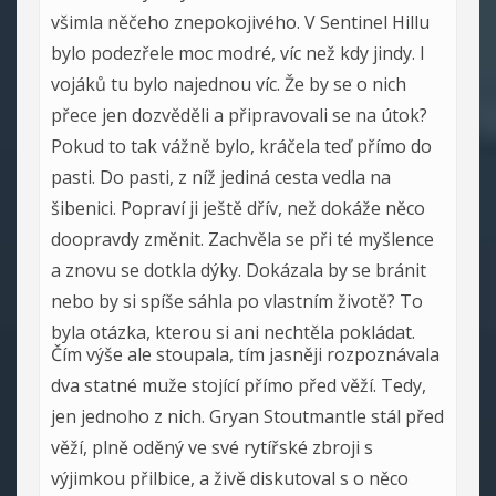
všimla něčeho znepokojivého. V Sentinel Hillu
bylo podezřele moc modré, víc než kdy jindy. I
vojáků tu bylo najednou víc. Že by se o nich
přece jen dozvěděli a připravovali se na útok?
Pokud to tak vážně bylo, kráčela teď přímo do
pasti. Do pasti, z níž jediná cesta vedla na
šibenici. Popraví ji ještě dřív, než dokáže něco
doopravdy změnit. Zachvěla se při té myšlence
a znovu se dotkla dýky. Dokázala by se bránit
nebo by si spíše sáhla po vlastním životě? To
byla otázka, kterou si ani nechtěla pokládat.
Čím výše ale stoupala, tím jasněji rozpoznávala
dva statné muže stojící přímo před věží. Tedy,
jen jednoho z nich. Gryan Stoutmantle stál před
věží, plně oděný ve své rytířské zbroji s
výjimkou přilbice, a živě diskutoval s o něco