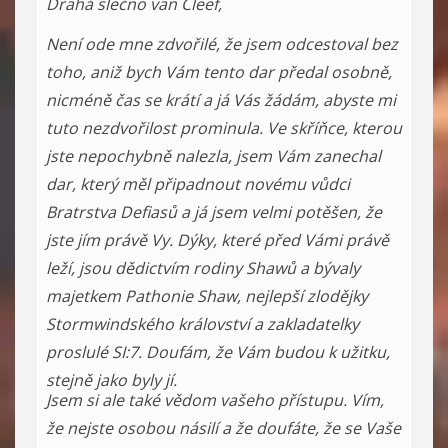
Drahá slečno van Cleef,
Není ode mne zdvořilé, že jsem odcestoval bez
toho, aniž bych Vám tento dar předal osobně,
nicméně čas se krátí a já Vás žádám, abyste mi
tuto nezdvořilost prominula. Ve skříňce, kterou
jste nepochybně nalezla, jsem Vám zanechal
dar, který měl připadnout novému vůdci
Bratrstva Defiasů a já jsem velmi potěšen, že
jste jím právě Vy. Dýky, které před Vámi právě
leží, jsou dědictvím rodiny Shawů a bývaly
majetkem Pathonie Shaw, nejlepší zlodějky
Stormwindského království a zakladatelky
proslulé SI:7. Doufám, že Vám budou k užitku,
stejně jako byly jí.
Jsem si ale také vědom vašeho přístupu. Vím,
že nejste osobou násilí a že doufáte, že se Vaše