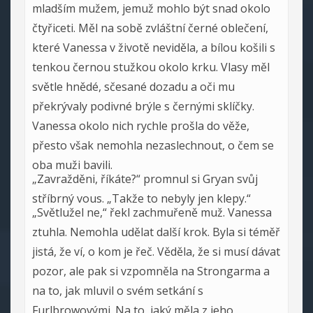
mladším mužem, jemuž mohlo být snad okolo
čtyřiceti. Měl na sobě zvláštní černé oblečení,
které Vanessa v životě neviděla, a bílou košili s
tenkou černou stužkou okolo krku. Vlasy měl
světle hnědé, sčesané dozadu a oči mu
překrývaly podivné brýle s černými sklíčky.
Vanessa okolo nich rychle prošla do věže,
přesto však nemohla nezaslechnout, o čem se
oba muži bavili.
„Zavražděni, říkáte?“ promnul si Gryan svůj
stříbrný vous. „Takže to nebyly jen klepy.“
„Světlužel ne,“ řekl zachmuřeně muž. Vanessa
ztuhla. Nemohla udělat další krok. Byla si téměř
jistá, že ví, o kom je řeč. Věděla, že si musí dávat
pozor, ale pak si vzpomněla na Strongarma a
na to, jak mluvil o svém setkání s
Furlbrowovými. Na to, jaký měla z jeho