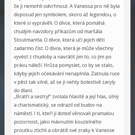
že ji nemohli odvrhnout. A Vanessa pro ně byla
doposud jen symbolem, skoro až legendou, o
které si vyprávěli. O dívce, která pomáhá
chudým navzdory příkazům od maršála
Stoutmantla. O dívce, která učí jejich děti
zadarmo číst. O dívce, která je může všechny
vyvést z chudoby a navrátit jim to, co jim po
právu náleží. Hrůza pomyslet, co by se stalo,
kdyby jejich očekávání nenaplnila. Zatnula ruce
v pěst tak silně, až se jí nehty bolestivě zaryly
do dlaní.
„Bratři a sestry!“ zvolala hlasitě a její hlas, silný
a charismatický, se odrazil od budov na
náměstí. I ti, kteří jí doteď věnovali pramalou
pozornost, jako mávnutím kouzelného
proutku ztichli a obrátili své zraky k Vanesse