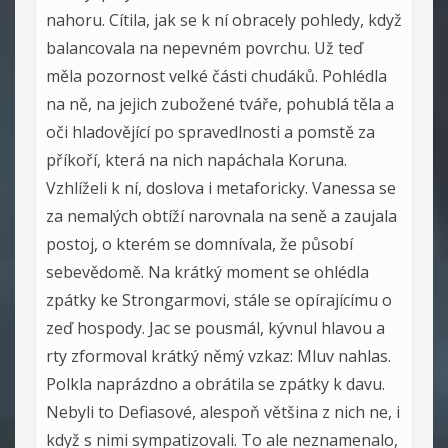
nahoru. Cítila, jak se k ní obracely pohledy, když
balancovala na nepevném povrchu. Už teď
měla pozornost velké části chudáků. Pohlédla
na ně, na jejich zubožené tváře, pohublá těla a
oči hladovějící po spravedlnosti a pomstě za
příkoří, která na nich napáchala Koruna.
Vzhlíželi k ní, doslova i metaforicky. Vanessa se
za nemalých obtíží narovnala na seně a zaujala
postoj, o kterém se domnívala, že působí
sebevědomě. Na krátký moment se ohlédla
zpátky ke Strongarmovi, stále se opírajícímu o
zeď hospody. Jac se pousmál, kývnul hlavou a
rty zformoval krátký němý vzkaz: Mluv nahlas.
Polkla naprázdno a obrátila se zpátky k davu.
Nebyli to Defiasové, alespoň většina z nich ne, i
když s nimi sympatizovali. To ale neznamenalo,