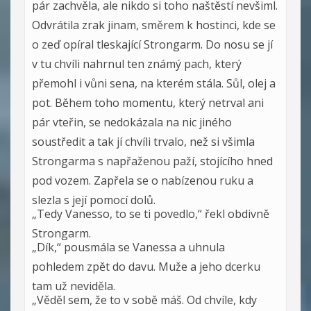
pár zachvěla, ale nikdo si toho naštěstí nevšiml.
Odvrátila zrak jinam, směrem k hostinci, kde se
o zeď opíral tleskající Strongarm. Do nosu se jí
v tu chvíli nahrnul ten známý pach, který
přemohl i vůni sena, na kterém stála. Sůl, olej a
pot. Během toho momentu, který netrval ani
pár vteřin, se nedokázala na nic jiného
soustředit a tak jí chvíli trvalo, než si všimla
Strongarma s napřaženou paží, stojícího hned
pod vozem. Zapřela se o nabízenou ruku a
slezla s její pomocí dolů.
„Tedy Vanesso, to se ti povedlo,“ řekl obdivně
Strongarm.
„Dík,“ pousmála se Vanessa a uhnula
pohledem zpět do davu. Muže a jeho dcerku
tam už neviděla.
„Věděl sem, že to v sobě máš. Od chvíle, kdy