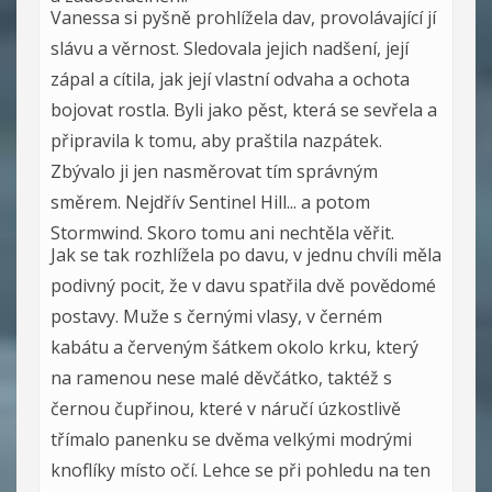
Vanessa si pyšně prohlížela dav, provolávající jí
slávu a věrnost. Sledovala jejich nadšení, její
zápal a cítila, jak její vlastní odvaha a ochota
bojovat rostla. Byli jako pěst, která se sevřela a
připravila k tomu, aby praštila nazpátek.
Zbývalo ji jen nasměrovat tím správným
směrem. Nejdřív Sentinel Hill... a potom
Stormwind. Skoro tomu ani nechtěla věřit.
Jak se tak rozhlížela po davu, v jednu chvíli měla
podivný pocit, že v davu spatřila dvě povědomé
postavy. Muže s černými vlasy, v černém
kabátu a červeným šátkem okolo krku, který
na ramenou nese malé děvčátko, taktéž s
černou čupřinou, které v náručí úzkostlivě
třímalo panenku se dvěma velkými modrými
knoflíky místo očí. Lehce se při pohledu na ten