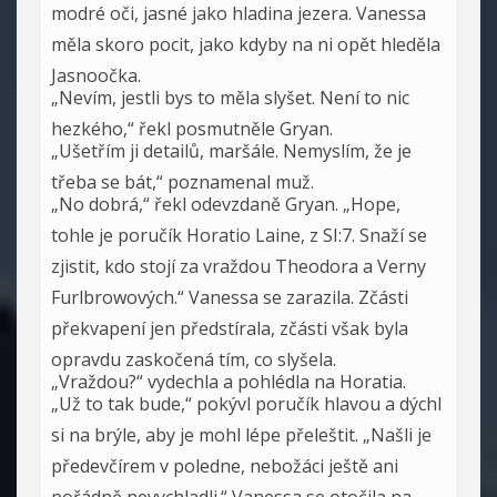
modré oči, jasné jako hladina jezera. Vanessa
měla skoro pocit, jako kdyby na ni opět hleděla
Jasnoočka.
„Nevím, jestli bys to měla slyšet. Není to nic
hezkého,“ řekl posmutněle Gryan.
„Ušetřím ji detailů, maršále. Nemyslím, že je
třeba se bát,“ poznamenal muž.
„No dobrá,“ řekl odevzdaně Gryan. „Hope,
tohle je poručík Horatio Laine, z SI:7. Snaží se
zjistit, kdo stojí za vraždou Theodora a Verny
Furlbrowových.“ Vanessa se zarazila. Zčásti
překvapení jen předstírala, zčásti však byla
opravdu zaskočená tím, co slyšela.
„Vraždou?“ vydechla a pohlédla na Horatia.
„Už to tak bude,“ pokývl poručík hlavou a dýchl
si na brýle, aby je mohl lépe přeleštit. „Našli je
předevčírem v poledne, nebožáci ještě ani