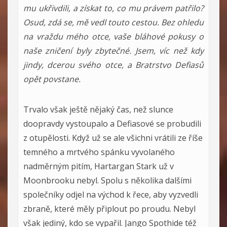
mu ukřivdili, a získat to, co mu právem patřilo?
Osud, zdá se, mě vedl touto cestou. Bez ohledu
na vraždu mého otce, vaše bláhové pokusy o
naše zničení byly zbytečné. Jsem, víc než kdy
jindy, dcerou svého otce, a Bratrstvo Defiasů
opět povstane.
Trvalo však ještě nějaký čas, než slunce
doopravdy vystoupalo a Defiasové se probudili
z otupělosti. Když už se ale všichni vrátili ze říše
temného a mrtvého spánku vyvolaného
nadměrným pitím, Hartargan Stark už v
Moonbrooku nebyl. Spolu s několika dalšími
společníky odjel na východ k řece, aby vyzvedli
zbraně, které měly připlout po proudu. Nebyl
však jediný, kdo se vypařil. Jango Spothide též