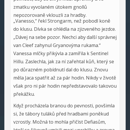
zmatku vyvolaném útokem gnollů
nepozorovaně vklouzli za hradby.
„Vanesso,“ řekl Strongarm, než pobodl koně
do klusu. Dívka se ohlédla na zjizveného jezdce.
„Dávej na sebe pozor. Nechci aby další správnej
van Cleef zahynul Gryanovýma rukama.“
Vanessa mlčky přikývla a zamířila k Sentinel
Hillu. Zaslechla, jak za ní zařehtal kůň, který se
po důrazném pobídnutí dal do klusu. Znovu
měla Jaca spatřit až za pár hodin. Nikdy v životě
však pro ni pár hodin nepředstavovalo takovou
překážku.
Když procházela branou do pevnosti, povšimla
si, že tábory tuláků před hradbami poněkud
vzrostly. Možná to mohla přičíst Defiasům,