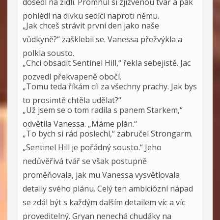
dosedl na židli. Promnul si zjizvenou tvář a pak
pohlédl na dívku sedící naproti němu.
„Jak chceš strávit první den jako naše
vůdkyně?“ zašklebil se. Vanessa přežvýkla a
polkla sousto.
„Chci obsadit Sentinel Hill,“ řekla sebejistě. Jac
pozvedl překvapeně obočí.
„Tomu teda říkám cíl za všechny prachy. Jak bys
to prosimtě chtěla udělat?“
„Už jsem se o tom radila s panem Starkem,“
odvětila Vanessa. „Máme plán.“
„To bych si rád poslechl,“ zabručel Strongarm.
„Sentinel Hill je pořádný sousto.“ Jeho
nedůvěřivá tvář se však postupně
proměňovala, jak mu Vanessa vysvětlovala
detaily svého plánu. Celý ten ambiciózní nápad
se zdál být s každým dalším detailem víc a víc
proveditelný. Gryan nenechá chudáky na