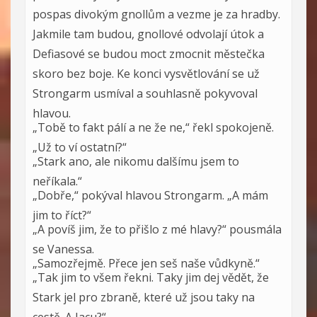
pospas divokým gnollům a vezme je za hradby.
Jakmile tam budou, gnollové odvolají útok a
Defiasové se budou moct zmocnit městečka
skoro bez boje. Ke konci vysvětlování se už
Strongarm usmíval a souhlasně pokyvoval
hlavou.
„Tobě to fakt pálí a ne že ne,“ řekl spokojeně.
„Už to ví ostatní?“
„Stark ano, ale nikomu dalšímu jsem to
neříkala.“
„Dobře,“ pokýval hlavou Strongarm. „A mám
jim to říct?“
„A povíš jim, že to přišlo z mé hlavy?“ pousmála
se Vanessa.
„Samozřejmě. Přece jen seš naše vůdkyně.“
„Tak jim to všem řekni. Taky jim dej vědět, že
Stark jel pro zbraně, které už jsou taky na