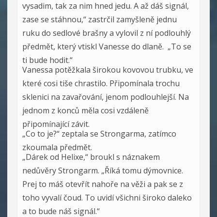
vysadim, tak za nim hned jedu. A až dáš signál,
zase se stáhnou,“ zastrčil zamyšleně jednu
ruku do sedlové brašny a vylovil z ní podlouhlý
předmět, který vtiskl Vanesse do dlaně. „To se
ti bude hodit.“
Vanessa potěžkala širokou kovovou trubku, ve
které cosi tiše chrastilo. Připomínala trochu
sklenici na zavařování, jenom podlouhlejší. Na
jednom z konců měla cosi vzdáleně
připomínající závit.
„Co to je?“ zeptala se Strongarma, zatímco
zkoumala předmět.
„Dárek od Helixe,“ broukl s náznakem
nedůvěry Strongarm. „Říká tomu dýmovnice.
Prej to máš otevřít nahoře na věži a pak se z
toho vyvalí čoud. To uvidí všichni široko daleko
a to bude náš signál.“