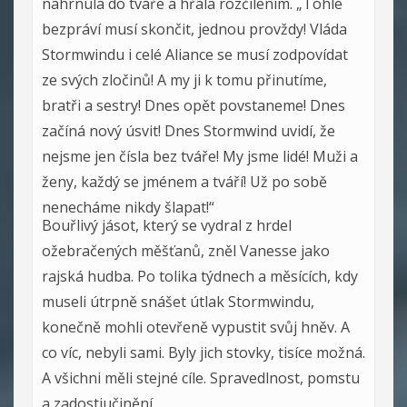
nahrnula do tváře a hřála rozčilením. „Tohle
bezpráví musí skončit, jednou provždy! Vláda
Stormwindu i celé Aliance se musí zodpovídat
ze svých zločinů! A my ji k tomu přinutíme,
bratři a sestry! Dnes opět povstaneme! Dnes
začíná nový úsvit! Dnes Stormwind uvidí, že
nejsme jen čísla bez tváře! My jsme lidé! Muži a
ženy, každý se jménem a tváří! Už po sobě
nenecháme nikdy šlapat!“
Bouřlivý jásot, který se vydral z hrdel
ožebračených měšťanů, zněl Vanesse jako
rajská hudba. Po tolika týdnech a měsících, kdy
museli útrpně snášet útlak Stormwindu,
konečně mohli otevřeně vypustit svůj hněv. A
co víc, nebyli sami. Byly jich stovky, tisíce možná.
A všichni měli stejné cíle. Spravedlnost, pomstu
a zadostiučinění.