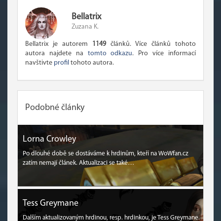
Bellatrix
Zuzana K.
Bellatrix je autorem
1149
článků. Více článků tohoto
autora najdete na
tomto odkazu
. Pro více informací
navštivte
profil
tohoto autora.
Podobné články
Lorna Crowley
Po dlouhé době se dostáváme k hrdinům, kteří na WoWfan.cz
zatím nemají článek. Aktualizaci se také…
Tess Greymane
Dalším aktualizovaným hrdinou, resp. hrdinkou, je Tess Greymane.