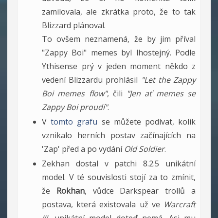
zamilovala, ale zkrátka proto, že to tak
Blizzard plánoval.
To ovšem neznamená, že by jim příval
"Zappy Boi" memes byl lhostejný. Podle
Ythisense prý v jeden moment někdo z
vedení Blizzardu prohlásil
"Let the Zappy
Boi memes flow"
, čili
"Jen ať memes se
Zappy Boi proudí"
.
V
tomto grafu
se můžete podívat, kolik
vznikalo herních postav začínajících na
'Zap' před a po vydání
Old Soldier
.
Zekhan dostal v patchi 8.2.5 unikátní
model. V té souvislosti stojí za to zmínit,
že
Rokhan
, vůdce Darkspear trollů a
postava, která existovala už ve
Warcraft
III
, unikátní model doteď nemá. Asi mu