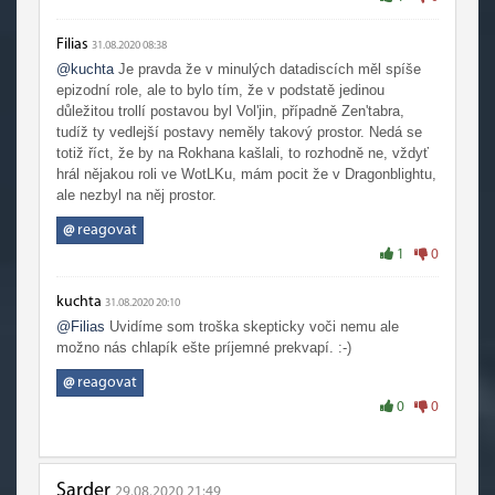
Filias
31.08.2020 08:38
@kuchta
Je pravda že v minulých datadiscích měl spíše
epizodní role, ale to bylo tím, že v podstatě jedinou
důležitou trollí postavou byl Vol'jin, případně Zen'tabra,
tudíž ty vedlejší postavy neměly takový prostor. Nedá se
totiž říct, že by na Rokhana kašlali, to rozhodně ne, vždyť
hrál nějakou roli ve WotLKu, mám pocit že v Dragonblightu,
ale nezbyl na něj prostor.
@
reagovat
1
0
kuchta
31.08.2020 20:10
@Filias
Uvidíme som troška skepticky voči nemu ale
možno nás chlapík ešte príjemné prekvapí. :-)
@
reagovat
0
0
Sarder
29.08.2020 21:49