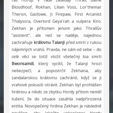
Bloodhoof, Rokhan, Lilian Voss, Lor'themar
Theron, Gazlowe, Ji Firepaw, First Arcanist
Thalyssra, Overlord Geya'rah a vulpera Kiro.
Zekhan je přítomen jenom jako Thrallův
"asistent", ale než se naděje, najednou
zachraňuje
královnu Talanji
před smrtí z rukou
nájemných vrahů. Pravda, ne sám od sebe – do
celé věci se totiž vložil všetečný loa smrti
Bwonsamdi
, který vycítil, že Talanji hrozí
nebezpečí, a popostrčil Zekhana, aby
zandalarskou královnu zachránil, když se ji
vrahové pokusili otrávit. Zekhan byl prohlášen
hrdinou a nikdo ze zbytku Hordy přitom neměl
tušení, že do situace zasáhla nadpřirozená
entita. Novopečený hrdina Zekhan je následně
pověřen, aby jakožto velvyslanec Hordy