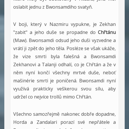
oslabit jednu z Bwonsamdiho svatyň.
V boji, který v Nazmiru vypukne, je Zekhan
"zabit" a jeho duše se propadne do
Chřtánu
(Maw). Bwonsamdi odsud jeho duši vyzvedne a
vrátí ji zpět do jeho těla. Posléze se však ukáže,
že vize smrti byla falešná a Bwonsamdi
Zekhanovi a Talanji odhalí, co je Chřtán a že v
něm nyní končí všechny mrtvé duše, neboť
mašinérie smrti je poničená. Bwonsamdi nyní
využívá prakticky veškerou svou sílu, aby
udržel co nejvíce trollů mimo Chřtán.
Všechno samozřejmě nakonec dobře dopadne,
Horda a Zandalari porazí své nepřátele a