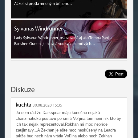
Ačkoli si prošla mnohým během…
Sylvanas Windrunner
Lady Sylvanas Windrunner, oslovovaná aj ako Temná Paní a
Banshee Queen, je hlavná vodkyňa nemŕtvých…
Diskuze
kuchta
30.08.2020 15:35
Ja som rád že Darkspear máju konečne nejakú
charizmatickú postavu po smrti Vol'jina tam není nik kto by
ich tak nejak reprezentoval.Rokhan mi moc nepríde
zaujimavy...A Zekhan je ešte moc neskúsený na Leadra
takže bud nech nám vrátia Vol'jina alebo nech Zekhan