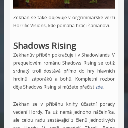
Zekhan se také objevuje v orgrimmarské verzi
Horrific Visions, kde pomáhá hráči-šamanovi.
Shadows Rising
Zekhanův příběh pokračuje i v Shadowlands. V
prequelovém románu Shadows Rising se totiž
srdnatý troll dostává přímo do hry hlavních
hrdinů, záporáků a bohů. Kompletní rozbor
děje Shadows Rising si můžete přečíst
zde
.
Zekhan se v příběhu knihy účastní porady
vedení Hordy. Ta už nemá jednoho náčelníka,
ale celou radu sestávající z členů jednotlivých
ras Hordy. V radě zasedají Thrall, Baine