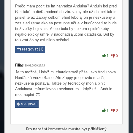
Prečo mám pocit že im nahrádza Anduina? Anduin bol pred
tým také to dieťa hodené do víru vojny ale už dospel tak im
prišiel teraz Zappy celkom vhod lebo aj on je neskúsený a
zas sledujeme ako sa postupne učí a v budúcnosti to bude
tiež veľký bojovník. Alebo bolo by celkom epické keby
nejako epicky umrel v nadchádzajúcom datadisku. Bol by
to zvrat čo by asi nikto nečakal.
reagovat (1)
1
0
Filias
30.08.2020 21:15
Je to možné, i když mi charakterově přišel jako Anduinova
Horďácká verze Baine. Ale Zappy je opravdu mladá,
nezkušená postava. Takže by teoreticky mohla plnit
Anduinovu mírumilovnou nevinnou roli, když už ji Anduin
moc neplní
@
reagovat
1
0
Pro napsání komentáře musíte být přihlášený.