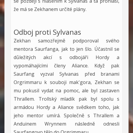
se později s hlášením k Sylvanas a ta prohlásí,
že má se Zekhanem určité plány.
Odboj proti Sylvanas
Zekhan samozřejmě podporoval svého
mentora Saurfanga, jak to jen šlo. Účastnil se
důležitých akcí s odbojáři Hordy a
vypomáhajícími členy Aliance. Když pak
Saurfang vyzval Sylvanas před branami
Orgrimmaru k souboji mak'gora, Zekhan se
mu pokusil vydat na pomoc, ale byl zastaven
Thrallem. Trollský mladík pak byl spolu s
armádou Hordy a Aliance svědkem toho, jak
jeho mentor umírá. Společně s Thrallem a
Anduinem Wrynnem následně odnesli
Saurfangovo tělo do Orgrimmaru.