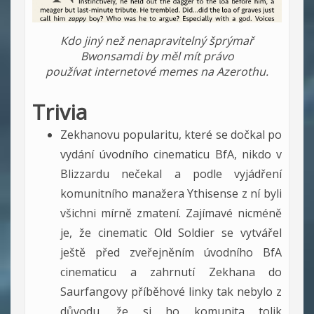
Kdo jiný než nenapravitelný šprýmař
Bwonsamdi by měl mít právo
používat internetové memes na Azerothu.
Trivia
Zekhanovu popularitu, které se dočkal po
vydání úvodního cinematicu BfA, nikdo v
Blizzardu nečekal a podle vyjádření
komunitního manažera Ythisense z ní byli
všichni mírně zmatení. Zajímavé nicméně
je, že cinematic Old Soldier se vytvářel
ještě před zveřejněním úvodního BfA
cinematicu a zahrnutí Zekhana do
Saurfangovy příběhové linky tak nebylo z
důvodu, že si ho komunita tolik