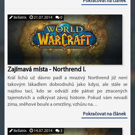
Pokračovat na článek
Bellatrix
21.07.2014
0
Zajímavá místa - Northrend I.
Král lichů už dávno padl a mrazivý Northrend již není
takovým lákadlem dobrodruhů jako kdysi, ale stále se
najdou tací, kdo se odváží zde pátrat po ztracených
tajemstvích a odkrývat závoj historie. Pokud vám nevadí
zima, sněhové bouře a omrzliny, vzhůru na…
Pokračovat na článek
Bellatrix
14.07.2014
3