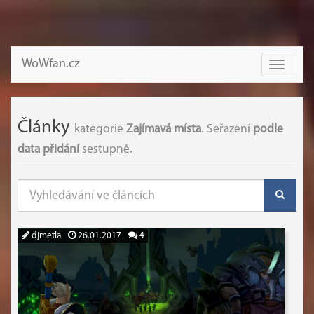
WoWfan.cz
Toggle
navigati
Články
kategorie
Zajímavá místa
. Seřazení
podle
data přidání
sestupně.
djmetla
26.01.2017
4