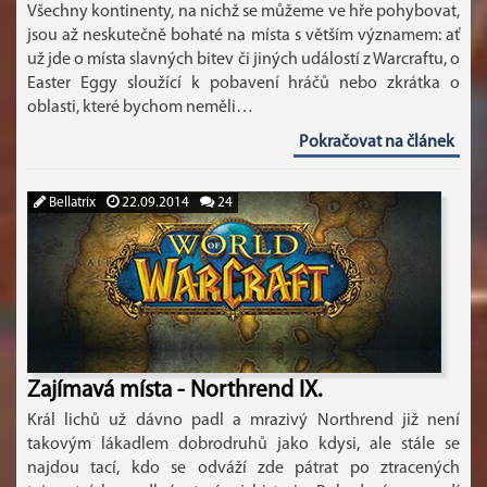
Všechny kontinenty, na nichž se můžeme ve hře pohybovat,
jsou až neskutečně bohaté na místa s větším významem: ať
už jde o místa slavných bitev či jiných událostí z Warcraftu, o
Easter Eggy sloužící k pobavení hráčů nebo zkrátka o
oblasti, které bychom neměli…
Pokračovat na článek
Bellatrix
22.09.2014
24
Zajímavá místa - Northrend IX.
Král lichů už dávno padl a mrazivý Northrend již není
takovým lákadlem dobrodruhů jako kdysi, ale stále se
najdou tací, kdo se odváží zde pátrat po ztracených