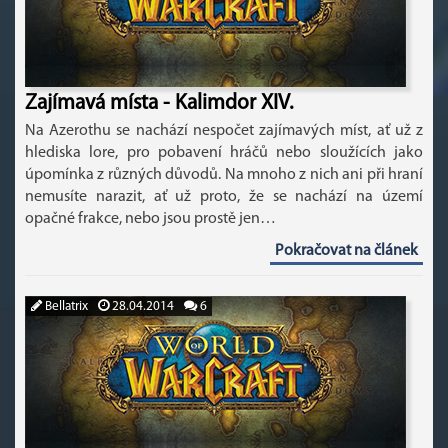
Zajímavá místa - Kalimdor XIV.
Na Azerothu se nachází nespočet zajímavých míst, ať už z
hlediska lore, pro pobavení hráčů nebo sloužících jako
úpomínka z různých důvodů. Na mnoho z nich ani při hraní
nemusíte narazit, ať už proto, že se nachází na území
opačné frakce, nebo jsou prostě jen…
Pokračovat na článek
Bellatrix
28.04.2014
6