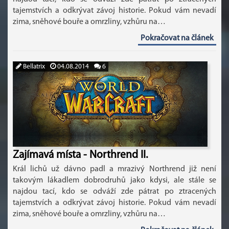
tajemstvích a odkrývat závoj historie. Pokud vám nevadí
zima, sněhové bouře a omrzliny, vzhůru na…
Pokračovat na článek
Bellatrix
04.08.2014
6
Zajímavá místa - Northrend II.
Král lichů už dávno padl a mrazivý Northrend již není
takovým lákadlem dobrodruhů jako kdysi, ale stále se
najdou tací, kdo se odváží zde pátrat po ztracených
tajemstvích a odkrývat závoj historie. Pokud vám nevadí
zima, sněhové bouře a omrzliny, vzhůru na…