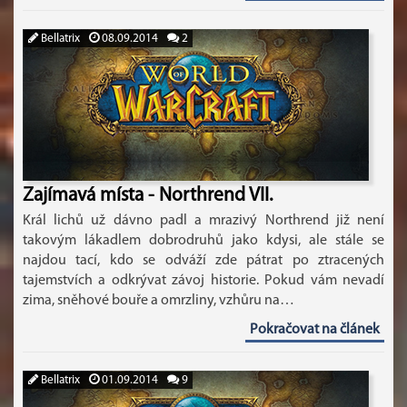
Bellatrix
08.09.2014
2
Zajímavá místa - Northrend VII.
Král lichů už dávno padl a mrazivý Northrend již není
takovým lákadlem dobrodruhů jako kdysi, ale stále se
najdou tací, kdo se odváží zde pátrat po ztracených
tajemstvích a odkrývat závoj historie. Pokud vám nevadí
zima, sněhové bouře a omrzliny, vzhůru na…
Pokračovat na článek
Bellatrix
01.09.2014
9