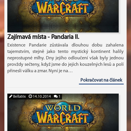
Zajímavá místa - Pandaria II.
Existence Pandarie zůstávala dlouhou dobu zahalena
tajemstvím, stejně jako tento mystický kontinent halily
neprostupné mlhy. Dny jejího odloučení však byly jednou
provždy sečteny, když jsme do jejích kouzelných lesů a polí
přinesli válku a zmar. Nyní je na…
Pokračovat na článek
Bellatrix
14.10.2014
1