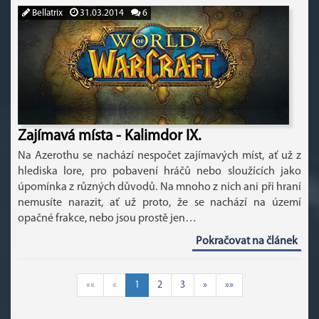
Bellatrix
31.03.2014
6
Zajímavá místa - Kalimdor IX.
Na Azerothu se nachází nespočet zajímavých míst, ať už z
hlediska lore, pro pobavení hráčů nebo sloužících jako
úpomínka z různých důvodů. Na mnoho z nich ani při hraní
nemusíte narazit, ať už proto, že se nachází na území
opačné frakce, nebo jsou prostě jen…
Pokračovat na článek
««
«
1
2
3
»
»»