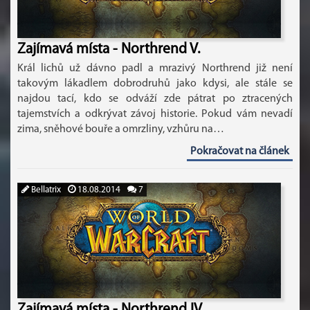
Zajímavá místa - Northrend V.
Král lichů už dávno padl a mrazivý Northrend již není
takovým lákadlem dobrodruhů jako kdysi, ale stále se
najdou tací, kdo se odváží zde pátrat po ztracených
tajemstvích a odkrývat závoj historie. Pokud vám nevadí
zima, sněhové bouře a omrzliny, vzhůru na…
Pokračovat na článek
Bellatrix
18.08.2014
7
Zajímavá místa - Northrend IV.