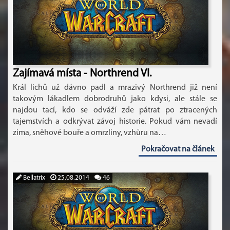
Zajímavá místa - Northrend VI.
Král lichů už dávno padl a mrazivý Northrend již není
takovým lákadlem dobrodruhů jako kdysi, ale stále se
najdou tací, kdo se odváží zde pátrat po ztracených
tajemstvích a odkrývat závoj historie. Pokud vám nevadí
zima, sněhové bouře a omrzliny, vzhůru na…
Pokračovat na článek
Bellatrix
25.08.2014
46