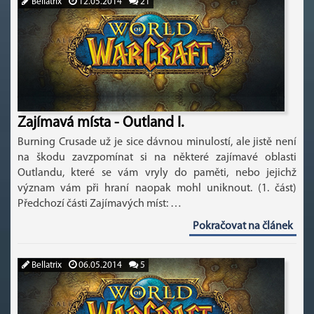
Bellatrix
12.05.2014
21
Zajímavá místa - Outland I.
Burning Crusade už je sice dávnou minulostí, ale jistě není
na škodu zavzpomínat si na některé zajímavé oblasti
Outlandu, které se vám vryly do paměti, nebo jejichž
význam vám při hraní naopak mohl uniknout. (1. část)
Předchozí části Zajímavých míst: …
Pokračovat na článek
Bellatrix
06.05.2014
5