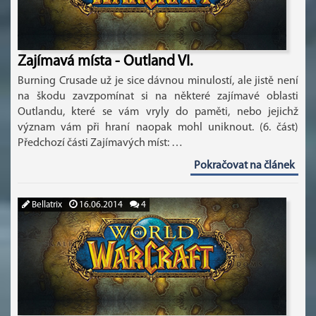
Zajímavá místa - Outland VI.
Burning Crusade už je sice dávnou minulostí, ale jistě není
na škodu zavzpomínat si na některé zajímavé oblasti
Outlandu, které se vám vryly do paměti, nebo jejichž
význam vám při hraní naopak mohl uniknout. (6. část)
Předchozí části Zajímavých míst: …
Pokračovat na článek
Bellatrix
16.06.2014
4