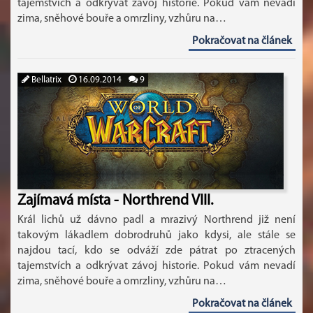
tajemstvích a odkrývat závoj historie. Pokud vám nevadí
zima, sněhové bouře a omrzliny, vzhůru na…
Pokračovat na článek
Bellatrix
16.09.2014
9
Zajímavá místa - Northrend VIII.
Král lichů už dávno padl a mrazivý Northrend již není
takovým lákadlem dobrodruhů jako kdysi, ale stále se
najdou tací, kdo se odváží zde pátrat po ztracených
tajemstvích a odkrývat závoj historie. Pokud vám nevadí
zima, sněhové bouře a omrzliny, vzhůru na…
Pokračovat na článek