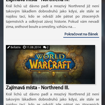
Král lichů už dávno padl a mrazivý Northrend již není
takovým lákadlem dobrodruhů jako kdysi, ale stále se
najdou tací, kdo se odváží zde pátrat po ztracených
tajemstvích a odkrývat závoj historie. Pokud vám nevadí
zima, sněhové bouře a omrzliny, vzhůru na…
Pokračovat na článek
Bellatrix
11.08.2014
2
Zajímavá místa - Northrend III.
Král lichů už dávno padl a mrazivý Northrend již není
takovým lákadlem dobrodruhů jako kdysi, ale stále se
najdou tací, kdo se odváží zde pátrat po ztracených