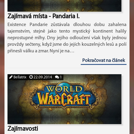
Zajímavá místa - Pandaria I.
Existence Pandarie zůstávala dlouhou dobu zahalena
tajemstvím, stejně jako tento mystický kontinent halily
neprostupné mlhy. Dny jejího odloučení však byly jednou
provždy sečteny, když jsme do jejích kouzelných lesů a polí
přinesli válku a zmar. Nyní je na…
Pokračovat na článek
Bellatrix
22.09.2014
1
Zajímavosti