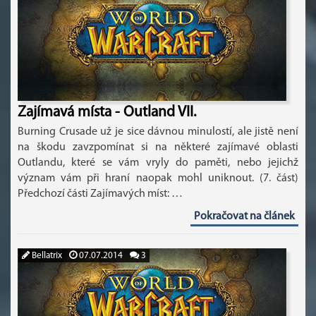
Zajímavá místa - Outland VII.
Burning Crusade už je sice dávnou minulostí, ale jistě není
na škodu zavzpomínat si na některé zajímavé oblasti
Outlandu, které se vám vryly do paměti, nebo jejichž
význam vám při hraní naopak mohl uniknout. (7. část)
Předchozí části Zajímavých míst: …
Pokračovat na článek
Bellatrix
07.07.2014
3