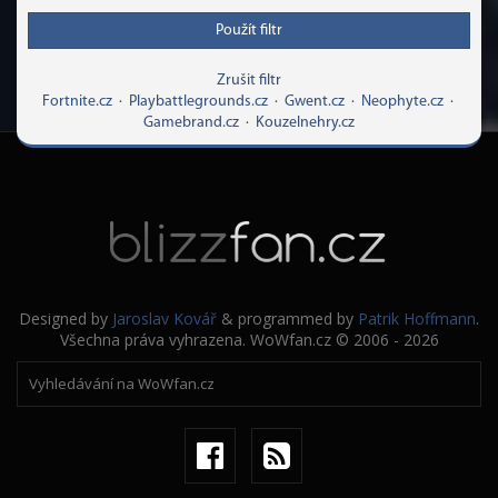
Použít filtr
Zrušit filtr
Fortnite.cz
·
Playbattlegrounds.cz
·
Gwent.cz
·
Neophyte.cz
·
Gamebrand.cz
·
Kouzelnehry.cz
Designed by
Jaroslav Kovář
& programmed by
Patrik Hoffmann
.
Všechna práva vyhrazena. WoWfan.cz © 2006 - 2026