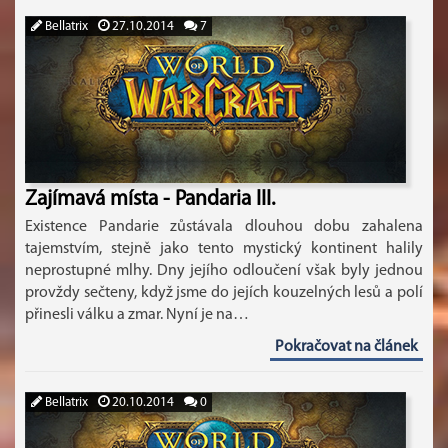
Bellatrix
27.10.2014
7
Zajímavá místa - Pandaria III.
Existence Pandarie zůstávala dlouhou dobu zahalena
tajemstvím, stejně jako tento mystický kontinent halily
neprostupné mlhy. Dny jejího odloučení však byly jednou
provždy sečteny, když jsme do jejích kouzelných lesů a polí
přinesli válku a zmar. Nyní je na…
Pokračovat na článek
Bellatrix
20.10.2014
0