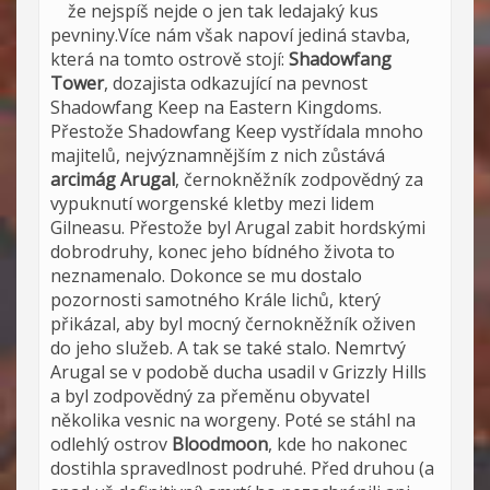
že nejspíš nejde o jen tak ledajaký kus
pevniny.Více nám však napoví jediná stavba,
která na tomto ostrově stojí:
Shadowfang
Tower
, dozajista odkazující na pevnost
Shadowfang Keep na Eastern Kingdoms.
Přestože Shadowfang Keep vystřídala mnoho
majitelů, nejvýznamnějším z nich zůstává
arcimág Arugal
, černokněžník zodpovědný za
vypuknutí worgenské kletby mezi lidem
Gilneasu. Přestože byl Arugal zabit hordskými
dobrodruhy, konec jeho bídného života to
neznamenalo. Dokonce se mu dostalo
pozornosti samotného Krále lichů, který
přikázal, aby byl mocný černokněžník oživen
do jeho služeb. A tak se také stalo. Nemrtvý
Arugal se v podobě ducha usadil v Grizzly Hills
a byl zodpovědný za přeměnu obyvatel
několika vesnic na worgeny. Poté se stáhl na
odlehlý ostrov
Bloodmoon
, kde ho nakonec
dostihla spravedlnost podruhé. Před druhou (a