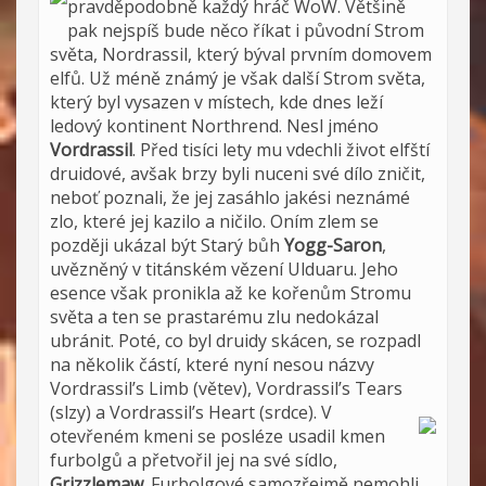
pravděpodobně každý hráč WoW. Většině
pak nejspíš bude něco říkat i původní Strom
světa, Nordrassil, který býval prvním domovem
elfů. Už méně známý je však další Strom světa,
který byl vysazen v místech, kde dnes leží
ledový kontinent Northrend. Nesl jméno
Vordrassil
. Před tisíci lety mu vdechli život elfští
druidové, avšak brzy byli nuceni své dílo zničit,
neboť poznali, že jej zasáhlo jakési neznámé
zlo, které jej kazilo a ničilo. Oním zlem se
později ukázal být Starý bůh
Yogg-Saron
,
uvězněný v titánském vězení Ulduaru. Jeho
esence však pronikla až ke kořenům Stromu
světa a ten se prastarému zlu nedokázal
ubránit. Poté, co byl druidy skácen, se rozpadl
na několik částí, které nyní nesou názvy
Vordrassil’s Limb (větev), Vordrassil’s Tears
(slzy) a Vordrassil’s Heart (srdce).
V
otevřeném kmeni se posléze usadil kmen
furbolgů a přetvořil jej na své sídlo,
Grizzlemaw
. Furbolgové samozřejmě nemohli