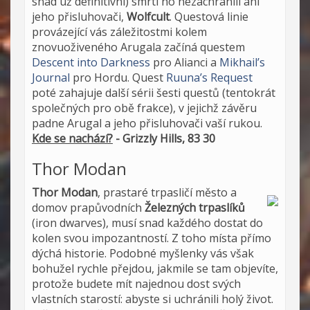
snad už definitivní) smrtí ho nezachránili ani
jeho přisluhovači,
Wolfcult
. Questová linie
provázející vás záležitostmi kolem
znovuoživeného Arugala začíná questem
Descent into Darkness
pro Alianci a
Mikhail’s
Journal
pro Hordu. Quest
Ruuna’s Request
poté zahajuje další sérii šesti questů (tentokrát
společných pro obě frakce), v jejichž závěru
padne Arugal a jeho přisluhovači vaší rukou.
Kde se nachází?
- Grizzly Hills, 83 30
Thor Modan
Thor Modan
, prastaré trpasličí město a
domov prapůvodních
Železných trpaslíků
(iron dwarves), musí snad každého dostat do
kolen svou impozantností. Z toho místa přímo
dýchá historie. Podobné myšlenky vás však
bohužel rychle přejdou, jakmile se tam objevíte,
protože budete mít najednou dost svých
vlastních starostí: abyste si uchránili holý život.