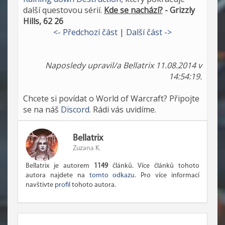
další questovou sérií.
Kde se nachází?
- Grizzly
Hills, 62 26
<- Předchozí část
|
Další část ->
Naposledy upravil/a Bellatrix 11.08.2014 v
14:54:19.
Chcete si povídat o World of Warcraft? Připojte
se na náš
Discord
. Rádi vás uvidíme.
Bellatrix
Zuzana K.
Bellatrix je autorem
1149
článků. Více článků tohoto
autora najdete na
tomto odkazu
. Pro více informací
navštivte
profil
tohoto autora.