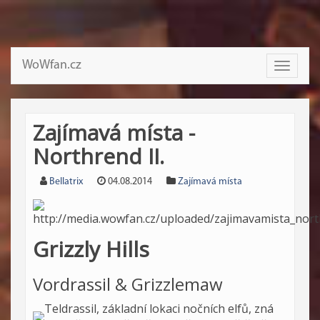
WoWfan.cz
Toggle
navigati
Zajímavá místa -
Northrend II.
Bellatrix
04.08.2014
Zajímavá místa
Grizzly Hills
Vordrassil & Grizzlemaw
Teldrassil, základní lokaci nočních elfů, zná