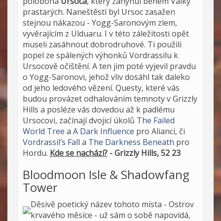
poloboha
Ursoca
, který zahynul během Války
prastarých. Naneštěstí byl Ursoc zasažen
stejnou nákazou - Yogg-Saronovým zlem,
vyvěrajícím z Ulduaru. I v této záležitosti opět
museli zasáhnout dobrodruhové. Ti použili
popel ze spálených výhonků Vordrassilu k
Ursocově očištění. A ten jim poté vyjevil pravdu
o Yogg-Saronovi, jehož vliv dosáhl tak daleko
od jeho ledového vězení. Questy, které vás
budou provázet odhalováním temnoty v Grizzly
Hills a posléze vás dovedou až k padlému
Ursocovi, začínají dvojicí úkolů
The Failed
World Tree
a
A Dark Influence
pro Alianci, či
Vordrassil’s Fall
a
The Darkness Beneath
pro
Hordu.
Kde se nachází?
- Grizzly Hills, 52 23
Bloodmoon Isle & Shadowfang
Tower
Děsivě poetický název tohoto místa - Ostrov
krvavého měsíce - už sám o sobě napovídá,