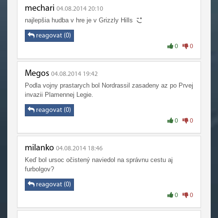
mechari
04.08.2014 20:10
najlepšia hudba v hre je v Grizzly Hills
reagovat (0)
0
0
Megos
04.08.2014 19:42
Podla vojny prastarych bol Nordrassil zasadeny az po Prvej
invazii Plamennej Legie.
reagovat (0)
0
0
milanko
04.08.2014 18:46
Keď bol ursoc očistený naviedol na správnu cestu aj
furbolgov?
reagovat (0)
0
0