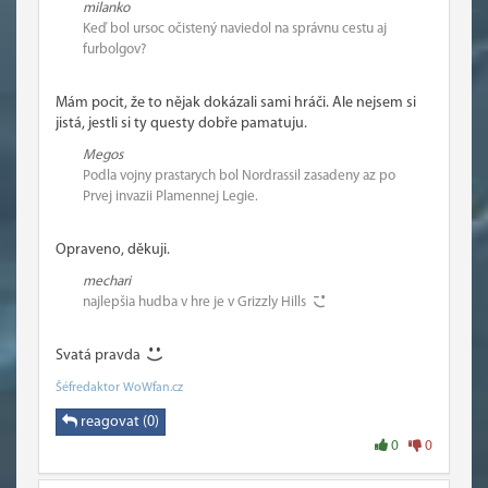
milanko
Keď bol ursoc očistený naviedol na správnu cestu aj
furbolgov?
Mám pocit, že to nějak dokázali sami hráči. Ale nejsem si
jistá, jestli si ty questy dobře pamatuju.
Megos
Podla vojny prastarych bol Nordrassil zasadeny az po
Prvej invazii Plamennej Legie.
Opraveno, děkuji.
mechari
najlepšia hudba v hre je v Grizzly Hills
Svatá pravda
Šéfredaktor WoWfan.cz
reagovat (0)
0
0