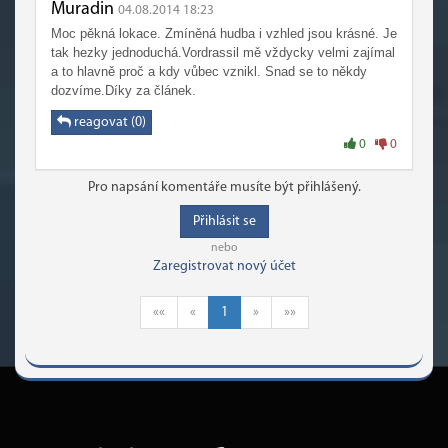
Muradin
04.08.2014 18:23
Moc pěkná lokace. Zmíněná hudba i vzhled jsou krásné. Je
tak hezky jednoduchá.Vordrassil mě vždycky velmi zajímal
a to hlavně proč a kdy vůbec vznikl. Snad se to někdy
dozvíme.Díky za článek.
reagovat (0)
0
0
Pro napsání komentáře musíte být přihlášený.
Přihlásit se
nebo
Zaregistrovat nový účet
««
«
1
»
»»