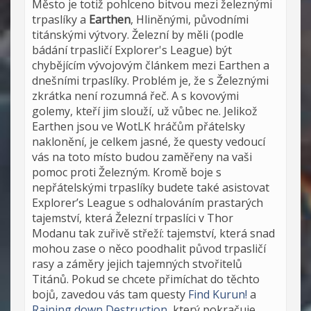
Město je totiž pohlceno bitvou mezi železnými
trpaslíky a
Earthen
, Hliněnými, původními
titánskými výtvory. Železní by měli (podle
bádání trpasličí Explorer's League) být
chybějícím vývojovým článkem mezi Earthen a
dnešními trpaslíky. Problém je, že s Železnými
zkrátka není rozumná řeč. A s kovovými
golemy, kteří jim slouží, už vůbec ne. Jelikož
Earthen jsou ve WotLK hráčům přátelsky
naklonění, je celkem jasné, že questy vedoucí
vás na toto místo budou zaměřeny na vaši
pomoc proti Železným. Kromě boje s
nepřátelskými trpaslíky budete také asistovat
Explorer’s League s odhalováním prastarých
tajemství, která Železní trpaslíci v Thor
Modanu tak zuřivě střeží: tajemství, která snad
mohou zase o něco poodhalit původ trpasličí
rasy a záměry jejich tajemných stvořitelů
Titánů. Pokud se chcete přimíchat do těchto
bojů, zavedou vás tam questy
Find Kurun!
a
Raining down Destruction
, který pokračuje