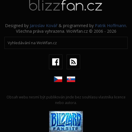
Designed by
Jaroslav Kovář
& programmed by
Patrik Hoffmann
.
Všechna práva vyhrazena. WoWfan.cz © 2006 - 2026
Obsah webu nesmí být publikován jinde bez souhlasu vlastníka licence
nebo autora.