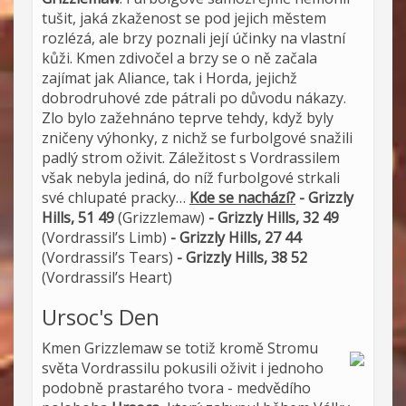
tušit, jaká zkaženost se pod jejich městem
rozlézá, ale brzy poznali její účinky na vlastní
kůži. Kmen zdivočel a brzy se o ně začala
zajímat jak Aliance, tak i Horda, jejichž
dobrodruhové zde pátrali po důvodu nákazy.
Zlo bylo zažehnáno teprve tehdy, když byly
zničeny výhonky, z nichž se furbolgové snažili
padlý strom oživit. Záležitost s Vordrassilem
však nebyla jediná, do níž furbolgové strkali
své chlupaté pracky…
Kde se nachází?
- Grizzly
Hills, 51 49
(Grizzlemaw)
- Grizzly Hills, 32 49
(Vordrassil’s Limb)
- Grizzly Hills, 27 44
(Vordrassil’s Tears)
- Grizzly Hills, 38 52
(Vordrassil’s Heart)
Ursoc's Den
Kmen Grizzlemaw se totiž kromě Stromu
světa Vordrassilu pokusili oživit i jednoho
podobně prastarého tvora - medvědího