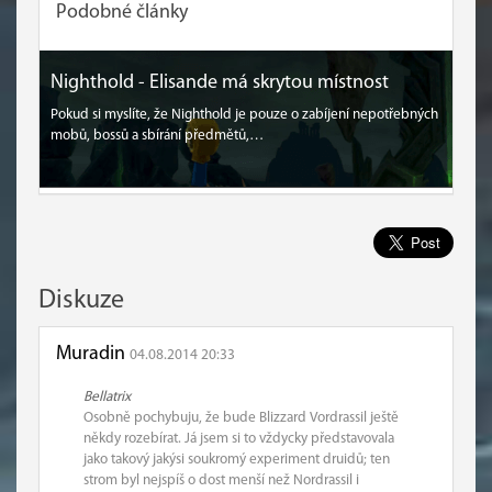
Podobné články
Nighthold - Elisande má skrytou místnost
Pokud si myslíte, že Nighthold je pouze o zabíjení nepotřebných
mobů, bossů a sbírání předmětů,…
Diskuze
Muradin
04.08.2014 20:33
Bellatrix
Osobně pochybuju, že bude Blizzard Vordrassil ještě
někdy rozebírat. Já jsem si to vždycky představovala
jako takový jakýsi soukromý experiment druidů; ten
strom byl nejspíš o dost menší než Nordrassil i