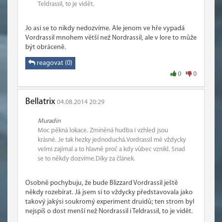
Teldrassil, to je vidět.
Jo asi se to nikdy nedozvíme. Ale jenom ve hře vypadá
Vordrassil mnohem větší než Nordrassil, ale v lore to může
být obráceně.
reagovat (0)
0
0
Bellatrix
04.08.2014 20:29
Muradin
Moc pěkná lokace. Zmíněná hudba i vzhled jsou
krásné. Je tak hezky jednoduchá.Vordrassil mě vždycky
velmi zajímal a to hlavně proč a kdy vůbec vznikl. Snad
se to někdy dozvíme.Díky za článek.
Osobně pochybuju, že bude Blizzard Vordrassil ještě
někdy rozebírat. Já jsem si to vždycky představovala jako
takový jakýsi soukromý experiment druidů; ten strom byl
nejspíš o dost menší než Nordrassil i Teldrassil, to je vidět.