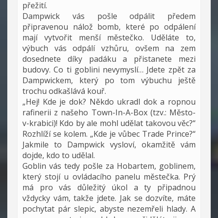
přežití.
Dampwick vás pošle odpálit předem
připravenou nálož bomb, které po odpálení
mají vytvořit menší městečko. Uděláte to,
výbuch vás odpálí vzhůru, ovšem na zem
dosednete díky padáku a přistanete mezi
budovy. Co ti goblini nevymyslí… Jdete zpět za
Dampwickem, který po tom výbuchu ještě
trochu odkašlává kouř.
„Hej! Kde je dok? Někdo ukradl dok a ropnou
rafinerii z našeho Town-In-A-Box (tzv.: Město-
v-krabici)! Kdo by ale mohl udělat takovou věc?“
Rozhlíží se kolem. „Kde je vůbec Trade Prince?“
Jakmile to Dampwick vysloví, okamžitě vám
dojde, kdo to udělal.
Goblin vás tedy pošle za Hobartem, goblinem,
který stojí u ovládacího panelu městečka. Prý
má pro vás důležitý úkol a ty připadnou
vždycky vám, takže jdete. Jak se dozvíte, máte
pochytat pár slepic, abyste nezemřeli hlady. A