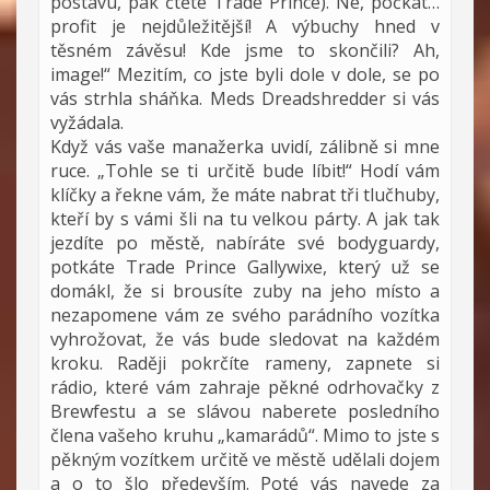
postavu, pak čtěte Trade Prince). Ne, počkat…
profit je nejdůležitější! A výbuchy hned v
těsném závěsu! Kde jsme to skončili? Ah,
image!“ Mezitím, co jste byli dole v dole, se po
vás strhla sháňka. Meds Dreadshredder si vás
vyžádala.
Když vás vaše manažerka uvidí, zálibně si mne
ruce. „Tohle se ti určitě bude líbit!“ Hodí vám
klíčky a řekne vám, že máte nabrat tři tlučhuby,
kteří by s vámi šli na tu velkou párty. A jak tak
jezdíte po městě, nabíráte své bodyguardy,
potkáte Trade Prince Gallywixe, který už se
domákl, že si brousíte zuby na jeho místo a
nezapomene vám ze svého parádního vozítka
vyhrožovat, že vás bude sledovat na každém
kroku. Raději pokrčíte rameny, zapnete si
rádio, které vám zahraje pěkné odrhovačky z
Brewfestu a se slávou naberete posledního
člena vašeho kruhu „kamarádů“. Mimo to jste s
pěkným vozítkem určitě ve městě udělali dojem
a o to šlo především. Poté vás navede za