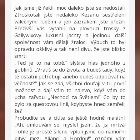
Jak jsme již řekli, moc daleko jste se nedostali.
Ztroskotali jste nedaleko Kezanu sestřeleni
válečnými loděmi a jen zázrakem jste přežili.
Přeživší vás vytáhli na plovoucí trosky z
Gallywixovy luxusní jachty a jedinou další
společnost vám dělají žraloci. Výbuch to byl
opravdu ošklivý a tak není divu, že jste blízko
smrti.
„Teď je to na tobě,“ slyšíte hlas jednoho z
goblinů. „Vrátíš se do života a budeš tady, když
tě ostatní potřebují, anebo budeš odpočívat na
věčnost?“ Jak se zdá, všichni doufají v tu první
možnost a dají vám to najevo, když vám do
ucha zařvou: „Nechoď za Světlem!“ Co by to
bylo za questovou linii, kdybyste hned zemřeli,
že?
Probudíte se a cítíte se ještě hodně malátní.
„Ah, omlouvám se, myslel jsem, že jsi mrtvá!
Tohle je prostě šílené: vpluli jsme do námořní
bitvy mezi Aliancí a Hordou!“ oznámí vám