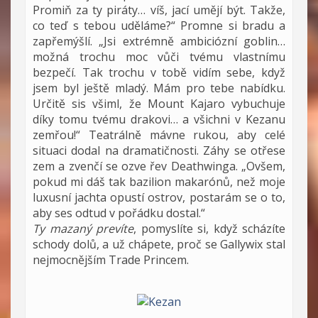
Promiň za ty piráty… víš, jací umějí být. Takže,
co teď s tebou uděláme?“ Promne si bradu a
zapřemýšlí. „Jsi extrémně ambiciózní goblin…
možná trochu moc vůči tvému vlastnímu
bezpečí. Tak trochu v tobě vidím sebe, když
jsem byl ještě mladý. Mám pro tebe nabídku.
Určitě sis všiml, že Mount Kajaro vybuchuje
díky tomu tvému drakovi… a všichni v Kezanu
zemřou!“ Teatrálně mávne rukou, aby celé
situaci dodal na dramatičnosti. Záhy se otřese
zem a zvenčí se ozve řev Deathwinga. „Ovšem,
pokud mi dáš tak bazilion makarónů, než moje
luxusní jachta opustí ostrov, postarám se o to,
aby ses odtud v pořádku dostal.“
Ty mazaný prevíte
, pomyslíte si, když scházíte
schody dolů, a už chápete, proč se Gallywix stal
nejmocnějším Trade Princem.