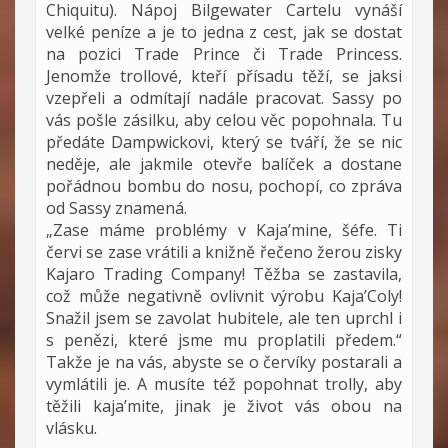
Chiquitu). Nápoj Bilgewater Cartelu vynáší
velké peníze a je to jedna z cest, jak se dostat
na pozici Trade Prince či Trade Princess.
Jenomže trollové, kteří přísadu těží, se jaksi
vzepřeli a odmítají nadále pracovat. Sassy po
vás pošle zásilku, aby celou věc popohnala. Tu
předáte Dampwickovi, který se tváří, že se nic
neděje, ale jakmile otevře balíček a dostane
pořádnou bombu do nosu, pochopí, co zpráva
od Sassy znamená.
„Zase máme problémy v Kaja’mine, šéfe. Ti
červi se zase vrátili a knižně řečeno žerou zisky
Kajaro Trading Company! Těžba se zastavila,
což může negativně ovlivnit výrobu Kaja’Coly!
Snažil jsem se zavolat hubitele, ale ten uprchl i
s penězi, které jsme mu proplatili předem.“
Takže je na vás, abyste se o červíky postarali a
vymlátili je. A musíte též popohnat trolly, aby
těžili kaja’mite, jinak je život vás obou na
vlásku.