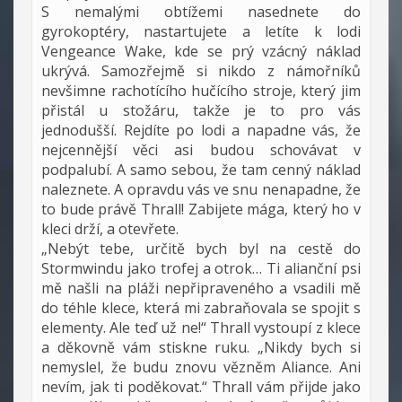
S nemalými obtížemi nasednete do
gyrokoptéry, nastartujete a letíte k lodi
Vengeance Wake, kde se prý vzácný náklad
ukrývá. Samozřejmě si nikdo z námořníků
nevšimne rachotícího hučícího stroje, který jim
přistál u stožáru, takže je to pro vás
jednodušší. Rejdíte po lodi a napadne vás, že
nejcennější věci asi budou schovávat v
podpalubí. A samo sebou, že tam cenný náklad
naleznete. A opravdu vás ve snu nenapadne, že
to bude právě Thrall! Zabijete mága, který ho v
kleci drží, a otevřete.
„Nebýt tebe, určitě bych byl na cestě do
Stormwindu jako trofej a otrok… Ti alianční psi
mě našli na pláži nepřipraveného a vsadili mě
do téhle klece, která mi zabraňovala se spojit s
elementy. Ale teď už ne!“ Thrall vystoupí z klece
a děkovně vám stiskne ruku. „Nikdy bych si
nemyslel, že budu znovu vězněm Aliance. Ani
nevím, jak ti poděkovat.“ Thrall vám přijde jako