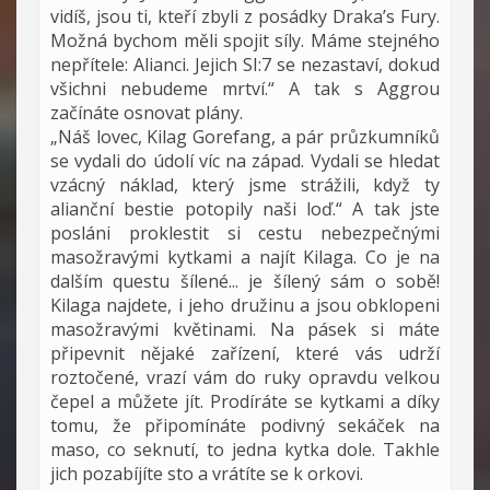
vidíš, jsou ti, kteří zbyli z posádky Draka’s Fury.
Možná bychom měli spojit síly. Máme stejného
nepřítele: Alianci. Jejich SI:7 se nezastaví, dokud
všichni nebudeme mrtví.“ A tak s Aggrou
začínáte osnovat plány.
„Náš lovec, Kilag Gorefang, a pár průzkumníků
se vydali do údolí víc na západ. Vydali se hledat
vzácný náklad, který jsme strážili, když ty
alianční bestie potopily naši loď.“ A tak jste
posláni proklestit si cestu nebezpečnými
masožravými kytkami a najít Kilaga. Co je na
dalším questu šílené... je šílený sám o sobě!
Kilaga najdete, i jeho družinu a jsou obklopeni
masožravými květinami. Na pásek si máte
připevnit nějaké zařízení, které vás udrží
roztočené, vrazí vám do ruky opravdu velkou
čepel a můžete jít. Prodíráte se kytkami a díky
tomu, že připomínáte podivný sekáček na
maso, co seknutí, to jedna kytka dole. Takhle
jich pozabíjíte sto a vrátíte se k orkovi.