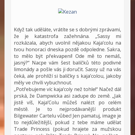
Když tak uděláte, vrátíte se s dobrými zprávami,
že je katastrofa zažehnána. „Sassy mi
rozkázala, abych uvolnil nějakou Kaja’colu na
tvou honoraci dneska pozdě odpoledne. Sakra,
to mělo být překvapení! Ode mě to nemáš,
jasný?“ Nacpe vám šest balíčků této podivné
limonády a pošle vás ji doručit. Sassy už na vás
čeká, ale prohlíží si balíčky s kaja’colou, jakoby
měly ve chvíli vybuchnout.
„Potřebujeme víc kaja‘coly než tohle!“ Načež dál
prská, že Dampwicka asi zadupe do země. „Jak
jistě víš, Kaja’Colu můžeš nalézt po celém
městě. Je to nejprodávanější produkt
Bilgewater Cartelu vůbec! Jen pamatuj, image je
to nejdůležitější, pokud z tebe máme udělat
Trade Princess (pokud hrajete za mužskou