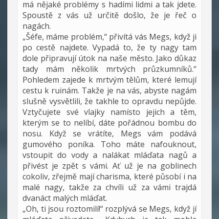
má nějaké problémy s hadími lidmi a tak jdete.
Spoustě z vás už určitě došlo, že je řeč o
nagách.
„Šéfe, máme problém,“ přivítá vás Megs, když ji
po cestě najdete. Vypadá to, že ty nagy tam
dole připravují útok na naše město. Jako důkaz
tady mám několik mrtvých průzkumníků.“
Pohledem zajede k mrtvým tělům, které lemují
cestu k ruinám. Takže je na vás, abyste nagám
slušně vysvětlili, že takhle to opravdu nepůjde.
Vztyčujete své vlajky namísto jejich a těm,
kterým se to nelíbí, dáte pořádnou bombu do
nosu. Když se vrátíte, Megs vám podává
gumového poníka. Toho máte nafouknout,
vstoupit do vody a nalákat mláďata nagů a
přivést je zpět s vámi. Ať už je na goblinech
cokoliv, zřejmě mají charisma, které působí i na
malé nagy, takže za chvíli už za vámi trajdá
dvanáct malých mláďat.
„Oh, ti jsou roztomilí!“ rozplývá se Megs, když jí