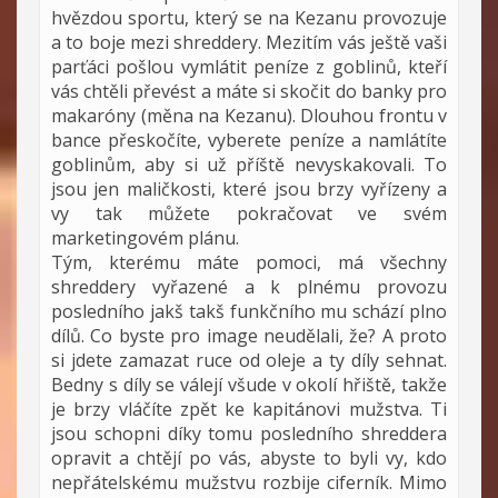
hvězdou sportu, který se na Kezanu provozuje
a to boje mezi shreddery. Mezitím vás ještě vaši
parťáci pošlou vymlátit peníze z goblinů, kteří
vás chtěli převést a máte si skočit do banky pro
makaróny (měna na Kezanu). Dlouhou frontu v
bance přeskočíte, vyberete peníze a namlátíte
goblinům, aby si už příště nevyskakovali. To
jsou jen maličkosti, které jsou brzy vyřízeny a
vy tak můžete pokračovat ve svém
marketingovém plánu.
Tým, kterému máte pomoci, má všechny
shreddery vyřazené a k plnému provozu
posledního jakš takš funkčního mu schází plno
dílů. Co byste pro image neudělali, že? A proto
si jdete zamazat ruce od oleje a ty díly sehnat.
Bedny s díly se válejí všude v okolí hřiště, takže
je brzy vláčíte zpět ke kapitánovi mužstva. Ti
jsou schopni díky tomu posledního shreddera
opravit a chtějí po vás, abyste to byli vy, kdo
nepřátelskému mužstvu rozbije ciferník. Mimo