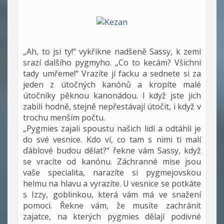
„Ah, to jsi ty!“ vykřikne nadšeně Sassy, k zemi
srazí dalšího pygmyho. „Co to kecám? Všichni
tady umřeme!“ Vrazíte jí facku a sednete si za
jeden z útočných kanónů a kropíte malé
útočníky pěknou kanonádou. I když jste jich
zabili hodně, stejně nepřestávají útočit, i když v
trochu menším počtu.
„Pygmies zajali spoustu našich lidí a odtáhli je
do své vesnice. Kdo ví, co tam s nimi ti malí
ďáblové budou dělat?“ řekne vám Sassy, když
se vracíte od kanónu. Záchranné mise jsou
vaše specialita, narazíte si pygmejovskou
helmu na hlavu a vyrazíte. U vesnice se potkáte
s Izzy, goblinkou, která vám má ve snažení
pomoci. Řekne vám, že musíte zachránit
zajatce, na kterých pygmies dělají podivné