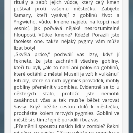
rituály a zabít jejich vůdce, který celý kmen
poštval proti vašemu městečku. Zabijete
šamany, kteří vysávají z goblinů život a
Yngwieho, vůdce kmene najdete na kopci nad
vesnicí, jak pořvává nějaké nesrozumitelné
hlouposti. Vůdce kmene? Kdeže! Porazili jste
faceless one, takže nějaký pygmy vám může
lízat boty!
„Skvělá práce,“ pochválí vás Izzy, když jí
řeknete, že jste zachránili všechny gobliny,
kteří tu byli, „ale to není ani polovina goblinů,
které odtáhli z města! Museli je vzít k vulkánu!“
Rituály, které na nich pygmies prováděli, mohly
gobliny přeměnit v zombies. Evidentně se to u
některých stalo, protože jste nemohli
zasáhnout včas a tak musíte běžet varovat
Sassy. Když běžíte cestou dolů k městečku,
procházíte kolem mrtvých pygmies. Goblini ve
městě si s tím zřejmě poradili i bez vás.
„Přeměnili spoustu našich lidí v zombie? Řekni
mi něco, co nevím…“ Sassy ukáže na pomalu se