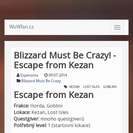
WoWfan.cz
Toggle
navigati
Blizzard Must Be Crazy! -
Escape from Kezan
Esperanta
09.07.2014
Blizzard Must Be Crazy
KEZAN
LOST ISLES
GOBLINS
Escape from Kezan
Frakce:
Horda, Goblini
Lokace:
Kezan, Lost Isles
Questgiver:
mnoho questgiverů
Potřebný level:
1 (startovní lokace)