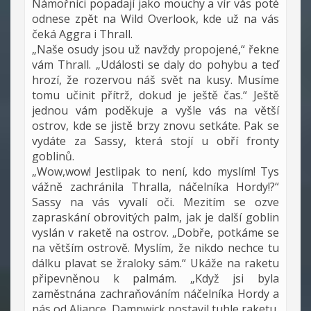
Námořníci popadají jako mouchy a vír vás poté
odnese zpět na Wild Overlook, kde už na vás
čeká Aggra i Thrall.
„Naše osudy jsou už navždy propojené,“ řekne
vám Thrall. „Události se daly do pohybu a teď
hrozí, že rozervou náš svět na kusy. Musíme
tomu učinit přítrž, dokud je ještě čas.“ Ještě
jednou vám poděkuje a vyšle vás na větší
ostrov, kde se jistě brzy znovu setkáte. Pak se
vydáte za Sassy, která stojí u obří fronty
goblinů.
„Wow,wow! Jestlipak to není, kdo myslím! Tys
vážně zachránila Thralla, náčelníka Hordy!?“
Sassy na vás vyvalí oči. Mezitím se ozve
zapraskání obrovitých palm, jak je další goblin
vyslán v raketě na ostrov. „Dobře, potkáme se
na větším ostrově. Myslím, že nikdo nechce tu
dálku plavat se žraloky sám.“ Ukáže na raketu
připevněnou k palmám. „Když jsi byla
zaměstnána zachraňováním náčelníka Hordy a
nás od Aliance, Dampwick postavil tuhle raketu,