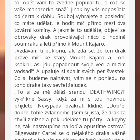
to, opět vám to zvedne popularitu, o což se
vaše manažerka snaží, jinak by vás neposílala
od čerta k ďáblu. Souboj vyhrajete a poslední,
co máte udělat, je hodit míč přímo mezi dva
tovární komíny. A jakmile to uděláte, objeví se
obrovský drak provolávající něco o hodině
soumraku a letí přímo k Mount Kajaro.
„Vzdávám ti poklonu, ale zdá se, že ten drak
právě míří ke starý Mount Kajaro a… oh,
ksakru, asi jdu popadnout svoje věci a mizim
vodsaď!“ A upaluje si sbalit svých pět švestek.
Co si budeme nalhávat, vám se z pohledu na
toho draka taky sevřel žaludek.
„To si ze mě děláš srandu! DEATHWING?!“
vykřikne Sassy, když za ní s tou novinou
přijdete. Nevypadá dvakrát klidně. „Dobře,
dobře, tohle zvládneme. Jsem si jistá, že drak za
chvíli zmizne a pak uděláme tu párty… a kdyby
ne, tak nastoupíme na loď a opustíme ostrov.“
Bilgewater Cartel se o nějakého draka vážně