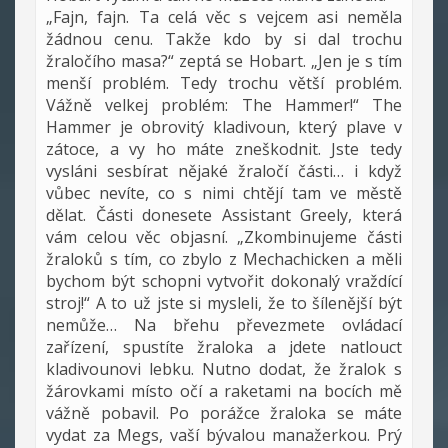
„Fajn, fajn. Ta celá věc s vejcem asi neměla
žádnou cenu. Takže kdo by si dal trochu
žraločího masa?“ zeptá se Hobart. „Jen je s tím
menší problém. Tedy trochu větší problém.
Vážně velkej problém: The Hammer!“ The
Hammer je obrovitý kladivoun, který plave v
zátoce, a vy ho máte zneškodnit. Jste tedy
vysláni sesbírat nějaké žraločí části… i když
vůbec nevíte, co s nimi chtějí tam ve městě
dělat. Části donesete Assistant Greely, která
vám celou věc objasní. „Zkombinujeme části
žraloků s tím, co zbylo z Mechachicken a měli
bychom být schopni vytvořit dokonalý vraždící
stroj!“ A to už jste si mysleli, že to šílenější být
nemůže… Na břehu převezmete ovládací
zařízení, spustíte žraloka a jdete natlouct
kladivounovi lebku. Nutno dodat, že žralok s
žárovkami místo očí a raketami na bocích mě
vážně pobavil. Po porážce žraloka se máte
vydat za Megs, vaší bývalou manažerkou. Prý