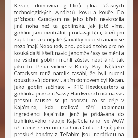
Kezan, domovina goblinů plná úžasných
technologických vynálezů, kovu a kouře. Do
příchodu Cataclysm na jeho břeh nevkročila
jiná noha než ta goblinská. Jak jistě víme,
goblini jsou neutrální, prodávají těm, kteří jim
zaplatí víc a o nějaké šarvátky mezi stranami se
nezajímají. Nebo tedy ano, pokud z toho pro ně
kouká další kšeft navíc. Jenomže časy se mění a
ne všichni goblini mohli zůstat neutrální, tak
jako to třeba vidíme v Booty Bay. Některé
Cataclysm totiž natolik zasáhl, že byli nuceni
opustit svůj domov… a tím domovem byl Kezan.
Jako goblin začínáte v KTC Headquarters a
goblinka jménem Sassy Hardwrench má na vás
prosbu. Musíte se jít podívat, co se děje v
Kaja’mine, kde trollové těží tajemnou
ingredienci kaja’mite, jenž je přidávána do
bublinkového nápoje Kaja’Cola (ano, ve WoW
už máme referenci i na Coca Colu… stejně jako
proslulé banány z Tel’abim jsou narážkou na