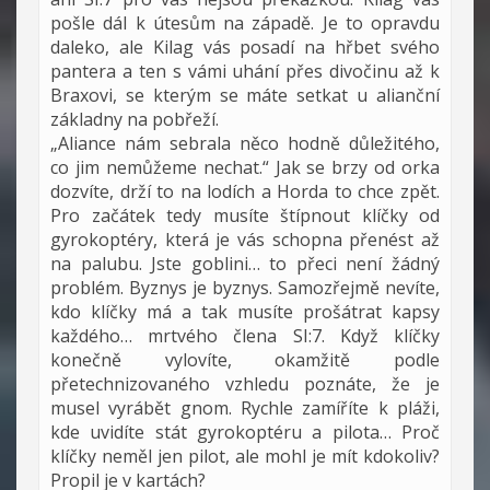
pošle dál k útesům na západě. Je to opravdu
daleko, ale Kilag vás posadí na hřbet svého
pantera a ten s vámi uhání přes divočinu až k
Braxovi, se kterým se máte setkat u alianční
základny na pobřeží.
„Aliance nám sebrala něco hodně důležitého,
co jim nemůžeme nechat.“ Jak se brzy od orka
dozvíte, drží to na lodích a Horda to chce zpět.
Pro začátek tedy musíte štípnout klíčky od
gyrokoptéry, která je vás schopna přenést až
na palubu. Jste goblini… to přeci není žádný
problém. Byznys je byznys. Samozřejmě nevíte,
kdo klíčky má a tak musíte prošátrat kapsy
každého… mrtvého člena SI:7. Když klíčky
konečně vylovíte, okamžitě podle
přetechnizovaného vzhledu poznáte, že je
musel vyrábět gnom. Rychle zamíříte k pláži,
kde uvidíte stát gyrokoptéru a pilota… Proč
klíčky neměl jen pilot, ale mohl je mít kdokoliv?
Propil je v kartách?