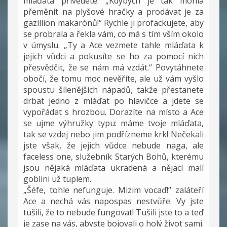
mláďata přivedete. „Kdybych je tak mohla
přeměnit na plyšové hračky a prodávat je za
gazillion makarónů!“ Rychle ji profackujete, aby
se probrala a řekla vám, co má s tím vším okolo
v úmyslu. „Ty a Ace vezmete tahle mláďata k
jejich vůdci a pokusíte se ho za pomocí nich
přesvědčit, že se nám má vzdát.“ Povytáhnete
obočí, že tomu moc nevěříte, ale už vám vyšlo
spoustu šílenějších nápadů, takže přestanete
drbat jedno z mláďat po hlavičce a jdete se
vypořádat s hrozbou. Dorazíte na místo a Ace
se ujme výhružky typu: máme tvoje mláďata,
tak se vzdej nebo jim podřízneme krk! Nečekali
jste však, že jejich vůdce nebude naga, ale
faceless one, služebník Starých Bohů, kterému
jsou nějaká mláďata ukradená a nějací malí
goblini už tuplem.
„Šéfe, tohle nefunguje. Mizim vocaď!“ zaláteří
Ace a nechá vás napospas nestvůře. Vy jste
tušili, že to nebude fungovat! Tušili jste to a teď
je zase na vás, abyste bojovali o holý život sami.