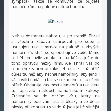
sympaťák, takže se domluvíte, že půjdete
námořníkům na palubě natlouct budku.
Než se dostanete nahoru, je po srandě. Thrall
si všechnu zábavu usurpoval pro sebe a
usuzujete tak z mrtvol na palubě a zbylých
námořníků, kteří se šplouchají ve vodě. Mimo
to během chvíle zmoknete na kůži a ještě do
toho opravdu hezky hřmí. Ale Thrall vás do
toho chce zahrnout také. Jeho mise je až příliš
důležitá, než aby nechal námořníky, aby jeho i
vás lovili i nadále a tak se rozhodne tomu učinit
přítrž. Obdaruje vás mocí elementů a tak jdete
už opravdu natlouct námořníkům kokosy.
Ztělesníte se do obřího víru, který na
námořníky pod vámi sesílá blesky a co dělají
blesky při kontaktu s vodou? Jsou ještě silnější.