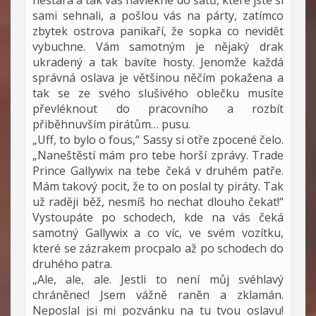
nestará a tak vás navlékne do šatů, které jste si
sami sehnali, a pošlou vás na párty, zatímco
zbytek ostrova panikaří, že sopka co nevidět
vybuchne. Vám samotným je nějaký drak
ukradený a tak bavíte hosty. Jenomže každá
správná oslava je většinou něčím pokažena a
tak se ze svého slušivého oblečku musíte
převléknout do pracovního a rozbít
přiběhnuvším pirátům… pusu.
„Uff, to bylo o fous,“ Sassy si otře zpocené čelo.
„Naneštěstí mám pro tebe horší zprávy. Trade
Prince Gallywix na tebe čeká v druhém patře.
Mám takový pocit, že to on poslal ty piráty. Tak
už raději běž, nesmíš ho nechat dlouho čekat!“
Vystoupáte po schodech, kde na vás čeká
samotný Gallywix a co víc, ve svém vozítku,
které se zázrakem procpalo až po schodech do
druhého patra.
„Ale, ale, ale. Jestli to není můj svéhlavý
chráněnec! Jsem vážně raněn a zklamán.
Neposlal jsi mi pozvánku na tu tvou oslavu!