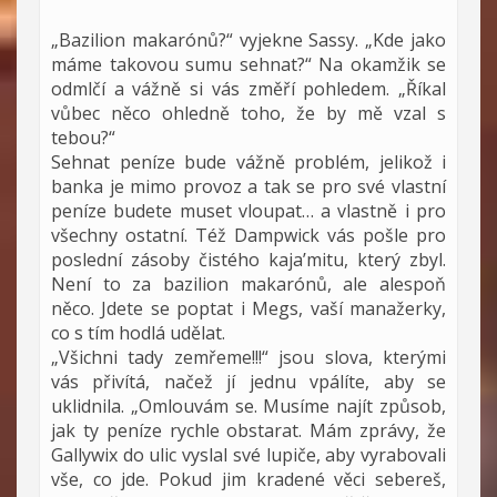
„Bazilion makarónů?“ vyjekne Sassy. „Kde jako
máme takovou sumu sehnat?“ Na okamžik se
odmlčí a vážně si vás změří pohledem. „Říkal
vůbec něco ohledně toho, že by mě vzal s
tebou?“
Sehnat peníze bude vážně problém, jelikož i
banka je mimo provoz a tak se pro své vlastní
peníze budete muset vloupat… a vlastně i pro
všechny ostatní. Též Dampwick vás pošle pro
poslední zásoby čistého kaja’mitu, který zbyl.
Není to za bazilion makarónů, ale alespoň
něco. Jdete se poptat i Megs, vaší manažerky,
co s tím hodlá udělat.
„Všichni tady zemřeme!!!“ jsou slova, kterými
vás přivítá, načež jí jednu vpálíte, aby se
uklidnila. „Omlouvám se. Musíme najít způsob,
jak ty peníze rychle obstarat. Mám zprávy, že
Gallywix do ulic vyslal své lupiče, aby vyrabovali
vše, co jde. Pokud jim kradené věci sebereš,