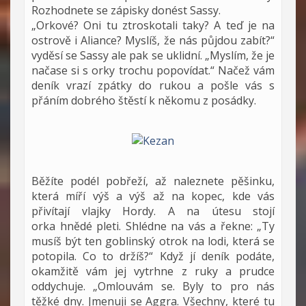
Rozhodnete se zápisky donést Sassy.
„Orkové? Oni tu ztroskotali taky? A teď je na
ostrově i Aliance? Myslíš, že nás půjdou zabít?“
vyděsí se Sassy ale pak se uklidní. „Myslím, že je
načase si s orky trochu popovídat.“ Načež vám
deník vrazí zpátky do rukou a pošle vás s
přáním dobrého štěstí k někomu z posádky.
Běžíte podél pobřeží, až naleznete pěšinku,
která míří výš a výš až na kopec, kde vás
přivítají vlajky Hordy. A na útesu stojí
orka hnědé pleti. Shlédne na vás a řekne: „Ty
musíš být ten goblinský otrok na lodi, která se
potopila. Co to držíš?“ Když jí deník podáte,
okamžitě vám jej vytrhne z ruky a prudce
oddychuje. „Omlouvám se. Byly to pro nás
těžké dny. Jmenuji se Aggra. Všechny, které tu