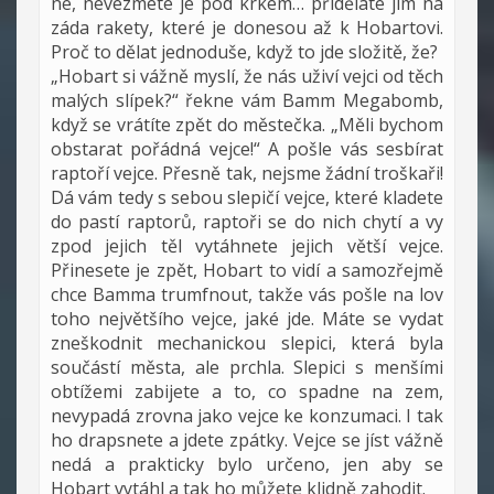
ne, nevezmete je pod krkem… přiděláte jim na
záda rakety, které je donesou až k Hobartovi.
Proč to dělat jednoduše, když to jde složitě, že?
„Hobart si vážně myslí, že nás uživí vejci od těch
malých slípek?“ řekne vám Bamm Megabomb,
když se vrátíte zpět do městečka. „Měli bychom
obstarat pořádná vejce!“ A pošle vás sesbírat
raptoří vejce. Přesně tak, nejsme žádní troškaři!
Dá vám tedy s sebou slepičí vejce, které kladete
do pastí raptorů, raptoři se do nich chytí a vy
zpod jejich těl vytáhnete jejich větší vejce.
Přinesete je zpět, Hobart to vidí a samozřejmě
chce Bamma trumfnout, takže vás pošle na lov
toho největšího vejce, jaké jde. Máte se vydat
zneškodnit mechanickou slepici, která byla
součástí města, ale prchla. Slepici s menšími
obtížemi zabijete a to, co spadne na zem,
nevypadá zrovna jako vejce ke konzumaci. I tak
ho drapsnete a jdete zpátky. Vejce se jíst vážně
nedá a prakticky bylo určeno, jen aby se
Hobart vytáhl a tak ho můžete klidně zahodit.