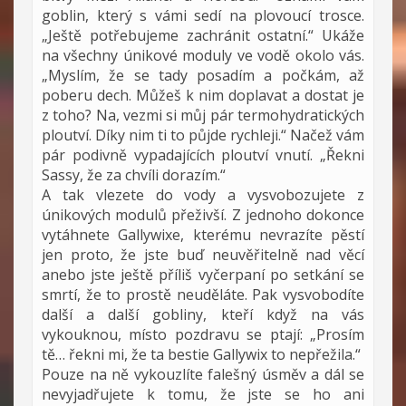
goblin, který s vámi sedí na plovoucí trosce.
„Ještě potřebujeme zachránit ostatní.“ Ukáže
na všechny únikové moduly ve vodě okolo vás.
„Myslím, že se tady posadím a počkám, až
poberu dech. Můžeš k nim doplavat a dostat je
z toho? Na, vezmi si můj pár termohydratických
ploutví. Díky nim ti to půjde rychleji.“ Načež vám
pár podivně vypadajících ploutví vnutí. „Řekni
Sassy, že za chvíli dorazím.“
A tak vlezete do vody a vysvobozujete z
únikových modulů přeživší. Z jednoho dokonce
vytáhnete Gallywixe, kterému nevrazíte pěstí
jen proto, že jste buď neuvěřitelně nad věcí
anebo jste ještě příliš vyčerpaní po setkání se
smrtí, že to prostě neuděláte. Pak vysvobodíte
další a další gobliny, kteří když na vás
vykouknou, místo pozdravu se ptají: „Prosím
tě… řekni mi, že ta bestie Gallywix to nepřežila.“
Pouze na ně vykouzlíte falešný úsměv a dál se
nevyjadřujete k tomu, že jste se ho ani