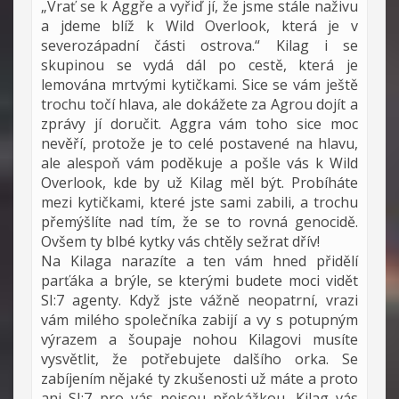
„Vrať se k Aggře a vyřiď jí, že jsme stále naživu
a jdeme blíž k Wild Overlook, která je v
severozápadní části ostrova.“ Kilag i se
skupinou se vydá dál po cestě, která je
lemována mrtvými kytičkami. Sice se vám ještě
trochu točí hlava, ale dokážete za Agrou dojít a
zprávy jí doručit. Aggra vám toho sice moc
nevěří, protože je to celé postavené na hlavu,
ale alespoň vám poděkuje a pošle vás k Wild
Overlook, kde by už Kilag měl být. Probíháte
mezi kytičkami, které jste sami zabili, a trochu
přemýšlíte nad tím, že se to rovná genocidě.
Ovšem ty blbé kytky vás chtěly sežrat dřív!
Na Kilaga narazíte a ten vám hned přidělí
parťáka a brýle, se kterými budete moci vidět
SI:7 agenty. Když jste vážně neopatrní, vrazi
vám milého společníka zabijí a vy s potupným
výrazem a šoupaje nohou Kilagovi musíte
vysvětlit, že potřebujete dalšího orka. Se
zabíjením nějaké ty zkušenosti už máte a proto
ani SI:7 pro vás nejsou překážkou. Kilag vás