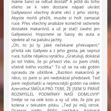
máme šanci se odtud dostat!“ A ještě do toho
všeho se k vám dostane nápad ukrást
Gallywixovi všechny drahé věci z jeho sbírky.
Abyste mohli přežít, musíte si holt zamazat
ruce. Přes všechny anabáze konečně seženete
dostatek makarónů a už je stačí zavést jen
Gallywixovi. Hopsnete se Sassy do auta a
vjedete až na palubu jachty.
„Oh, to jsi ty. Jaké nečekané překvapení,“
přivítá vás Gallywix a z jeho gesta, jak sepnul
ruce, tušíte nějakou vytáčku. „Gratuluji, dokázal
jsi to! Vidím, že jsi přivezl vše, co jsem chtěl,
včetně tvého vozítka.“ To už se na vás goblin
opravdu zle ušklíbne. „Bazilion makarónů je
něco, co jsem si ani nedokázal představit. Teď
jsem nejbohatší a nejmocnější goblin na celém
Azerothu! SMŮLA PRO TEBE, ŽE JSEM SI PRÁVĚ
ROZMYSLEL PODMÍNKY NAŠÍ DOMLUVY!“
Směje se na celé kolo a vy už víte, že jste po
kolena v tekutém písku. „Teď jsi můj otrok.
Drapsni pádlo. Příští zastávka: Azshara!