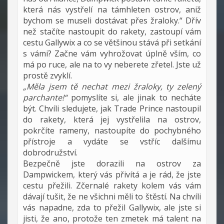
která nás vystřelí na támhleten ostrov, aniž
bychom se museli dostávat přes žraloky.“ Dřív
než stačíte nastoupit do rakety, zastoupí vám
cestu Gallywix a co se většinou stává při setkání
s vámi? Začne vám vyhrožovat úplně vším, co
má po ruce, ale na to vy neberete zřetel. Jste už
prostě zvyklí.
„Měla jsem tě nechat mezi žraloky, ty zelený
parchante!“
pomyslíte si, ale jinak to necháte
být. Chvíli sledujete, jak Trade Prince nastoupil
do rakety, která jej vystřelila na ostrov,
pokrčíte rameny, nastoupíte do pochybného
přístroje a vydáte se vstříc dalšímu
dobrodružství.
Bezpečně jste dorazili na ostrov za
Dampwickem, který vás přivítá a je rád, že jste
cestu přežili. Zčernalé rakety kolem vás vám
dávají tušit, že ne všichni měli to štěstí. Na chvíli
vás napadne, zda to přežil Gallywix, ale jste si
jisti, že ano, protože ten zmetek má talent na