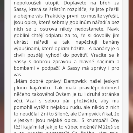
nepokoušeli utopit. Doplavete na břeh za
Sassy, která se štěstím rozpláče, že jste přežili
a obejme vás. Prakticky první, co musíte vyřešit,
jsou opice, které sebraly goblinům nářadí a bez
nich se z ostrova nikdy nedostanete. Navíc
goblini chtějí odplatu za to, že si dovolily jim
ukrást nářadí a tak napěchují banány
výbušinami, které opicím házíte… A banány je o
chvíli později vyhodí do povětří. Vracíte se k
Sassy s dobrou zprávou a hlavně náčiním a
bombami v podpaží. A Sassy má zprávy i pro
vás.
„Mám dobré zprávy! Dampwick našel jeskyni
plnou kaja’mitu. Tak malá pravděpodobnost
něčeho takového! Ovšem je tu i druhá stránka
věci. Vzal s sebou pár přeživších, aby mu
pomohli vytěžit nějakou rudu, ale nikdo z nich
to neudělal. Zní to šíleně, ale Dampwick říkal, že
v jeskyni jsou nějaké opice… S krumpáči! Ony
těží kaja’mite! Jak je to vůbec možné? Můžeš se