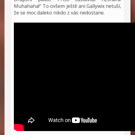
Muhahaha!“ To ovšem ještě ani Gallywix netuší,
že se moc daleko nikdo z vás nedostane.