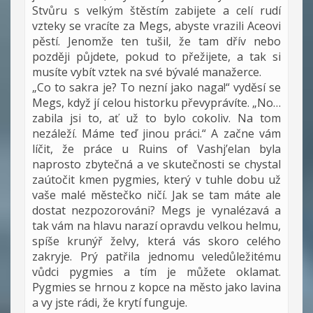
Stvůru s velkým štěstím zabijete a celí rudí
vzteky se vracíte za Megs, abyste vrazili Aceovi
pěstí. Jenomže ten tušil, že tam dřív nebo
později půjdete, pokud to přežijete, a tak si
musíte vybít vztek na své bývalé manažerce.
„Co to sakra je? To nezní jako naga!“ vyděsí se
Megs, když jí celou historku převyprávíte. „No…
zabila jsi to, ať už to bylo cokoliv. Na tom
nezáleží. Máme teď jinou práci.“ A začne vám
líčit, že práce u Ruins of Vashj’elan byla
naprosto zbytečná a ve skutečnosti se chystal
zaútočit kmen pygmies, který v tuhle dobu už
vaše malé městečko ničí. Jak se tam máte ale
dostat nezpozorováni? Megs je vynalézavá a
tak vám na hlavu narazí opravdu velkou helmu,
spíše krunýř želvy, která vás skoro celého
zakryje. Prý patřila jednomu veledůležitému
vůdci pygmies a tím je můžete oklamat.
Pygmies se hrnou z kopce na město jako lavina
a vy jste rádi, že krytí funguje.