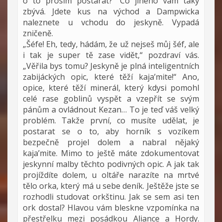
o to prosím postarat?“ Co jiného vám taky
zbývá. Jdete kus na východ a Dampwicka
naleznete u vchodu do jeskyně. Vypadá
zničeně.
„Šéfe! Eh, tedy, hádám, že už nejseš můj šéf, ale
i tak je super tě zase vidět,“ pozdraví vás.
„Věřila bys tomu? Jeskyně je plná inteligentních
zabijáckých opic, které těží kaja’mite!“ Ano,
opice, které těží minerál, který kdysi pomohl
celé rase goblinů vyspět a vzepřít se svým
pánům a ovládnout Kezan… To je teď váš velký
problém. Takže první, co musíte udělat, je
postarat se o to, aby horník s vozíkem
bezpečně projel dolem a nabral nějaký
kaja’mite. Mimo to ještě máte zdokumentovat
jeskynní malby těchto podivných opic. A jak tak
projíždíte dolem, u oltáře narazíte na mrtvé
tělo orka, který má u sebe deník. Ještěže jste se
rozhodli studovat orkštinu. Jak se sem asi ten
ork dostal? Hlavou vám bleskne vzpomínka na
přestřelku mezi posádkou Aliance a Hordy.