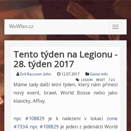
WoWfan.cz
Toggle
navigati
Tento týden na Legionu -
28. týden 2017
Evil Raccoon John
12.07.2017
Game info
LEGION
RESET
7.2.5
Máme tady další letní týden, který nám přinesl
nový event, brawl, World Bosse nebo jako
klasicky, Affixy.
npc #108829
je k nalezení v lokaci
zone
#7334
.
npc #108829
je jeden z jedenácti World