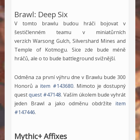
Brawl: Deep Six
V tomto brawlu budou hráči bojovat v
šestičlenném teamu v miniatůrních
verzích Warsong Gulch, Silvershard Mines and
Temple of Kotmogu. Sice zde bude méně
hráčů, ale o to bude battleground svižnější.
Odměna za první výhru dne v Brawlu bude 300
Honorů a
item #143680
. Mimoto je dostupný
quest
quest #47148
. Vaším úkolem bude vyhrát
jeden Brawl a jako odměnu obdržíte
item
#147446
.
Mythic+ Affixes