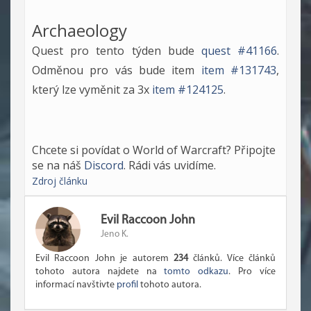
Archaeology
Quest pro tento týden bude
quest #41166
.
Odměnou pro vás bude item
item #131743
,
který lze vyměnit za 3x
item #124125
.
Chcete si povídat o World of Warcraft? Připojte
se na náš
Discord
. Rádi vás uvidíme.
Zdroj článku
Evil Raccoon John
Jeno K.
Evil Raccoon John je autorem
234
článků. Více článků
tohoto autora najdete na
tomto odkazu
. Pro více
informací navštivte
profil
tohoto autora.