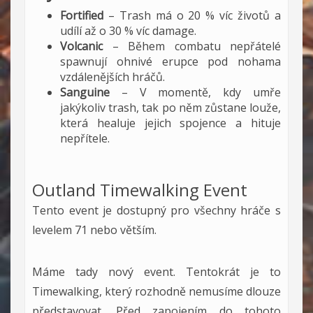
Fortified
– Trash má o 20 % víc životů a
udílí až o 30 % víc damage.
Volcanic
– Během combatu nepřátelé
spawnují ohnivé erupce pod nohama
vzdálenějších hráčů.
Sanguine
– V momentě, kdy umře
jakýkoliv trash, tak po něm zůstane louže,
která healuje jejich spojence a hituje
nepřítele.
Outland Timewalking Event
Tento event je dostupný pro všechny hráče s
levelem 71 nebo větším.
Máme tady nový event. Tentokrát je to
Timewalking, který rozhodně nemusíme dlouze
představovat. Před zapojením do tohoto