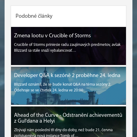
Podobné články
Zmena lootu v Crucible of Storms
Crucible of Storms priniesie radu zaujímavých predmetov, avšak
Blizzard sa stále snaží vybalancovať…
Developer Q&A k sezóně 2 proběhne 24. ledna
Blizzard oznámil, že se bude konat Q&A na téma sezóny 2.
Odehraje se ve čtvrtek 24. ledna ve 20:00…
Ahead of the Curve - Odstranění achievementů
z Gul'dana a Helyi
Zbývají nám poslední tři dny do doby, než bude 21. června
zpřístupněna nová instance Tomb of…