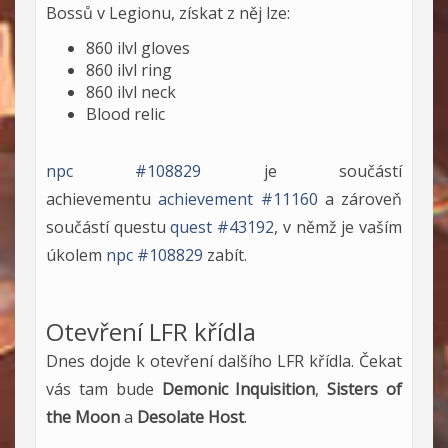
Bossů v Legionu, získat z něj lze:
860 ilvl gloves
860 ilvl ring
860 ilvl neck
Blood relic
npc #108829
je součástí
achievementu
achievement #11160
a zároveň
součástí questu
quest #43192
, v němž je vaším
úkolem
npc #108829
zabít.
Otevření LFR křídla
Dnes dojde k otevření dalšího LFR křídla. Čekat
vás tam bude
Demonic Inquisition
,
Sisters of
the Moon
a
Desolate Host
.