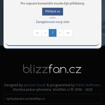
Pro napsání komentáře musíte být přihlášený.
Přihlásit se
nebo
Zaregistrovat nový účet
««
«
1
»
»»
Designed by
Jaroslav Kovář
& programmed by
Patrik Hoffmann
.
Všechna práva vyhrazena. WoWfan.cz © 2006 - 2026