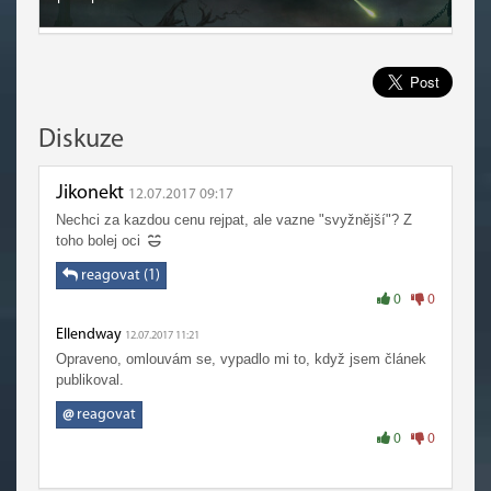
Diskuze
Jikonekt
12.07.2017 09:17
Nechci za kazdou cenu rejpat, ale vazne "svyžnější"? Z
toho bolej oci
reagovat (1)
0
0
Ellendway
12.07.2017 11:21
Opraveno, omlouvám se, vypadlo mi to, když jsem článek
publikoval.
@
reagovat
0
0