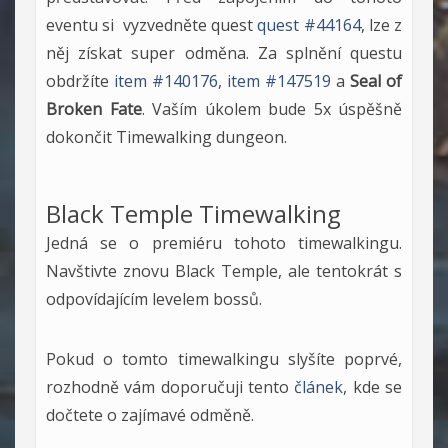
eventu si vyzvedněte quest
quest #44164
, lze z
něj získat super odměna. Za splnění questu
obdržíte
item #140176
,
item #147519
a
Seal of
Broken Fate
. Vaším úkolem bude 5x úspěšně
dokončit Timewalking dungeon.
Black Temple Timewalking
Jedná se o premiéru tohoto timewalkingu.
Navštivte znovu Black Temple, ale tentokrát s
odpovídajícím levelem bossů.
Pokud o tomto timewalkingu slyšíte poprvé,
rozhodně vám doporučuji tento
článek
, kde se
dočtete o zajímavé odměně.