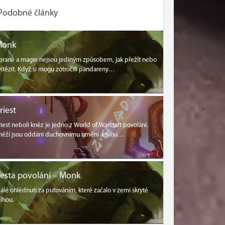
Podobné články
Monk
braně a magie nejsou jediným způsobem, jak přežít nebo
vítězit. Když si mogu zotročili pandareny…
riest
riest neboli kněz je jedno z World of Warcraft povolání.
něží jsou oddáni duchovnímu umění a svou…
esta povolání – Monk
alé ohlédnutí za putováním, které začalo v zemi skryté
lhou.