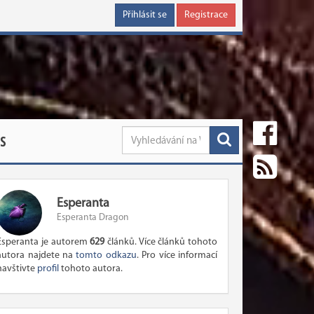
Přihlásit se
Registrace
S
Esperanta
Esperanta Dragon
Esperanta je autorem
629
článků. Více článků tohoto
autora najdete na
tomto odkazu
. Pro více informací
navštivte
profil
tohoto autora.