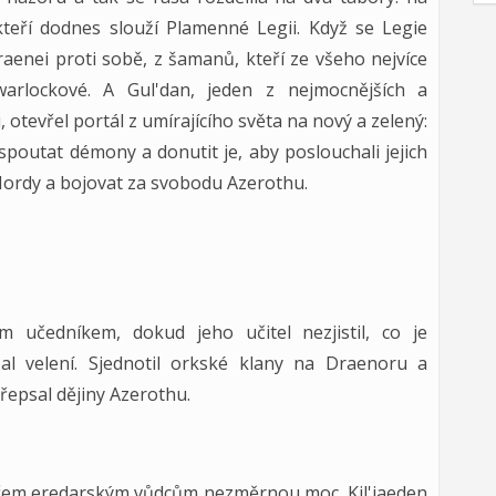
teří dodnes slouží Plamenné Legii. Když se Legie
raenei proti sobě, z šamanů, kteří ze všeho nejvíce
 warlockové. A Gul'dan, jeden z nejmocnějších a
, otevřel portál z umírajícího světa na nový a zelený:
í spoutat démony a donutit je, aby poslouchali jejich
i Hordy a bojovat za svobodu Azerothu.
 učedníkem, dokud jeho učitel nezjistil, co je
l velení. Sjednotil orkské klany na Draenoru a
epsal dějiny Azerothu.
 třem eredarským vůdcům nezměrnou moc, Kil'jaeden