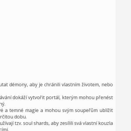
tat démony, aby je chránili vlastním životem, nebo
olávání dokáží vytvořit portál, kterým mohou přenést
hý.
ivé a temné magie a mohou svým soupeřům ublížit
rčitou dobu.
ívají tzv. soul shards, aby zesílili svá vlastní kouzla
cími.