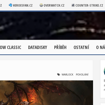
CZ
HEROESFAN.CZ
OVERWATCH.CZ
COUNTER-STRIKE.CZ
OW CLASSIC
DATADISKY
PŘÍBĚH
OSTATNÍ
O NÁ
WARLOCK
POVOLÁNÍ