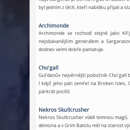
byl jedním z těch, kteří nabídku přijali a 
Archimonde
Archimonde se rozhodl stejně jako Kil'j
nejobávanějším generálem a Sargaraso
dodnes velmi dobře pamatuje.
Cho'gall
Gul'danův nejvěrnější pobočník Cho'gall
I když jeho pán zemřel na Broken Isles, 
párkrát pocítil.
Nekros Skullcrusher
Nekros Skullcrusher vládl temnou magií,
démona a v Grim Batolu měl na starost vý