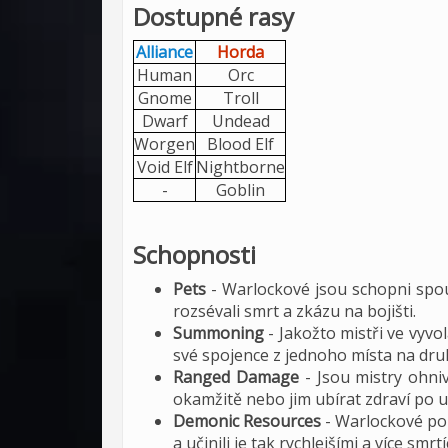
Dostupné rasy
Alliance
Horda
Human
Orc
Gnome
Troll
Dwarf
Undead
Worgen
Blood Elf
Void Elf
Nightborne
-
Goblin
Schopnosti
Pets
- Warlockové jsou schopni spou
rozsévali smrt a zkázu na bojišti.
Summoning
- Jakožto mistři ve vyv
své spojence z jednoho místa na dru
Ranged Damage
- Jsou mistry ohn
okamžitě nebo jim ubírat zdraví po u
Demonic Resources
- Warlockové použ
a učinili je tak rychlejšími a více smrtí