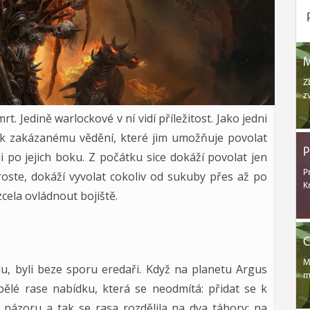
Z
z
t. Jedině warlockové v ní vidí příležitost. Jako jedni
tu k zakázanému vědění, které jim umožňuje povolat
P
i po jejich boku. Z počátku sice dokáží povolat jen
P
 roste, dokáží vyvolat cokoliv od sukuby přes až po
K
cela ovládnout bojiště.
C
M
elu, byli beze sporu eredaři. Když na planetu Argus
m
spělé rase nabídku, která se neodmítá: přidat se k
o názoru a tak se rasa rozdělila na dva tábory: na