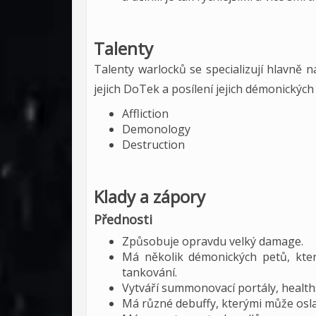
Talenty
Talenty warlocků se specializují hlavně n
jejich DoTek a posílení jejich démonických
Affliction
Demonology
Destruction
Klady a zápory
Přednosti
Způsobuje opravdu velký damage.
Má několik démonických petů, kte
tankování.
Vytváří summonovací portály, health
Má různé debuffy, kterými může osla