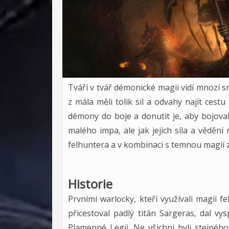
Tváří v tvář démonické magii vidí mnozí smr
z mála měli tolik sil a odvahy najít ces
démony do boje a donutit je, aby bojoval
malého impa, ale jak jejich síla a vědění
felhuntera a v kombinaci s temnou magií z
Historie
Prvními warlocky, kteří využívali magii f
přicestoval padlý titán Sargeras, dal vy
Plamenné Legii. Ne všichni byli stejnéh