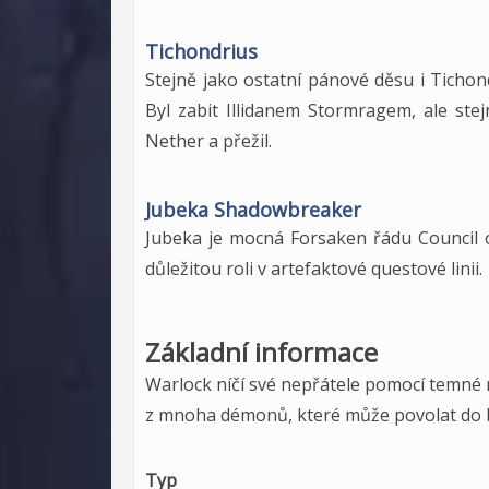
Tichondrius
Stejně jako ostatní pánové děsu i Ticho
Byl zabit Illidanem Stormragem, ale stej
Nether a přežil.
Jubeka Shadowbreaker
Jubeka je mocná Forsaken řádu Council o
důležitou roli v artefaktové questové linii.
Základní informace
Warlock níčí své nepřátele pomocí temné m
z mnoha démonů, které může povolat do bo
Typ