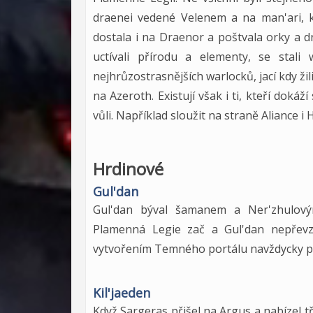
draenei vedené Velenem a na man'ari, k
dostala i na Draenor a poštvala orky a d
uctívali přírodu a elementy, se stali
nejhrůzostrasnějších warlocků, jací kdy žili
na Azeroth. Existují však i ti, kteří dokáž
vůli. Například sloužit na straně Aliance 
Hrdinové
Gul'dan
Gul'dan býval šamanem a Ner'zhulovým
Plamenná Legie zač a Gul'dan nepřevza
vytvořením Temného portálu navždycky př
Kil'jaeden
Když Sargeras přišel na Argus a nabízel