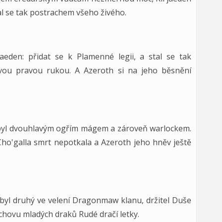
stal se tak postrachem všeho živého.
aeden: přidat se k Plamenné legii, a stal se tak
vou pravou rukou. A Azeroth si na jeho běsnění
 byl dvouhlavým ogřím mágem a zároveň warlockem.
Cho'galla smrt nepotkala a Azeroth jeho hněv ještě
 byl druhý ve velení Dragonmaw klanu, držitel Duše
chovu mladých draků Rudé dračí letky.