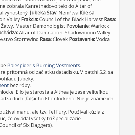
dne zobrala Kanrethadovo telo do Altar of
al vyhostený.
Jubeka
Stav:
Nemŕtva
Kde sa
on Valley
Frakcia:
Council of the Black Harvest
Rasa:
 Žatvy, Master Demonologist
Povolanie:
Warlock
achádza:
Altar of Damnation, Shadowmoon Valley
ľovstvo Stormwind
Rasa:
Človek
Postavenie:
Vodca
sebe
Balespider's Burning Vestments
.
re prítomná od začiatku datadisku. V patchi 5.2. sa
 pohľadu Jubeky.
ment
bez róby.
cke. Ello je starosta a Althea je zase veliteľkou
chádza duch ďalšieho Ebonlockeho. Nie je známe ich
žíval manu, ale tzv. Fel Fury. Používal kúzla z
, že ovládal všetky tri špecializácie.
(Council of Six Daggers).