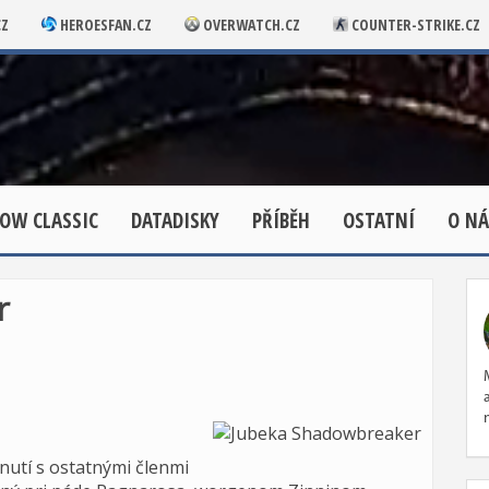
CZ
HEROESFAN.CZ
OVERWATCH.CZ
COUNTER-STRIKE.CZ
OW CLASSIC
DATADISKY
PŘÍBĚH
OSTATNÍ
O NÁ
r
nutí s ostatnými členmi