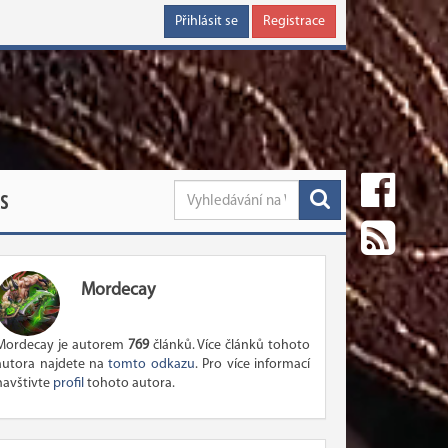
Přihlásit se
Registrace
S
Mordecay
Mordecay je autorem
769
článků. Více článků tohoto
autora najdete na
tomto odkazu
. Pro více informací
navštivte
profil
tohoto autora.