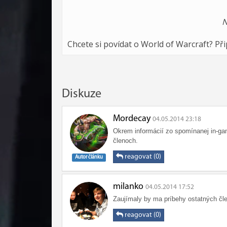
N
Chcete si povídat o World of Warcraft? Př
Diskuze
Mordecay
04.05.2014 23:18
Okrem informácií zo spomínanej in-gam
členoch.
reagovat (0)
Autor článku
milanko
04.05.2014 17:52
Zaujímaly by ma príbehy ostatných člen
reagovat (0)