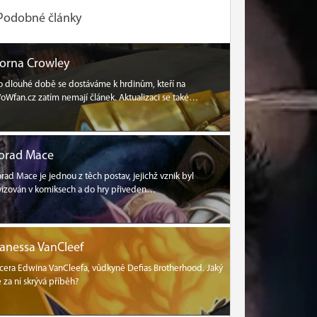
Podobné články
orna Crowley
o dlouhé době se dostáváme k hrdinům, kteří na
oWfan.cz zatím nemají článek. Aktualizaci se také…
orad Mace
orad Mace je jednou z těch postav, jejichž vznik byl
vizován v komiksech a do hry přiveden…
anessa VanCleef
cera Edwina VanCleefa, vůdkyně Defias Brotherhood. Jaký
e za ní skrývá příběh?