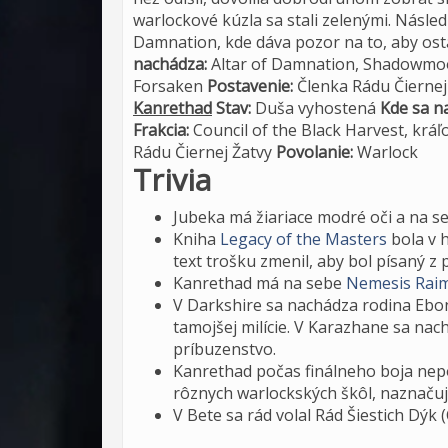
warlockové kúzla sa stali zelenými. Násle
Damnation, kde dáva pozor na to, aby ost
nachádza:
Altar of Damnation, Shadowmo
Forsaken
Postavenie:
Členka Rádu Čiernej
Kanrethad
Stav:
Duša vyhostená
Kde sa n
Frakcia:
Council of the Black Harvest, krá
Rádu Čiernej Žatvy
Povolanie:
Warlock
Trivia
Jubeka má žiariace modré oči a na 
Kniha
Legacy of the Masters
bola v h
text trošku zmenil, aby bol písaný z
Kanrethad má na sebe
Nemesis Rai
V Darkshire sa nachádza rodina Ebonlo
tamojšej milície. V Karazhane sa na
príbuzenstvo.
Kanrethad počas finálneho boja nepou
rôznych warlockských škôl, naznačujúc
V Bete sa rád volal Rád Šiestich Dýk 