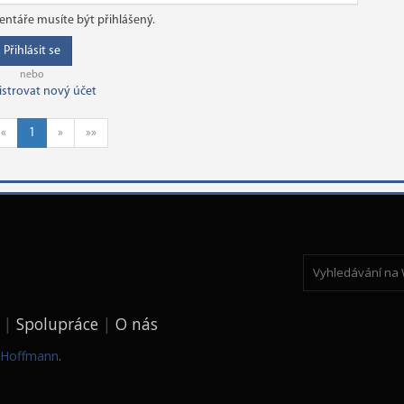
ntáře musíte být přihlášený.
Přihlásit se
nebo
istrovat nový účet
«
1
»
»»
Spolupráce
O nás
k Hoffmann
.