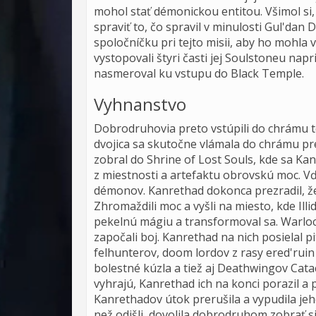
mohol stať démonickou entitou. Všimol si
spraviť to, čo spravil v minulosti Gul'dan D
spoločníčku pri tejto misii, aby ho mohla 
vystopovali štyri časti jej Soulstoneu nap
nasmeroval ku vstupu do Black Temple.
Vyhnanstvo
Dobrodruhovia preto vstúpili do chrámu t
dvojica sa skutočne vlámala do chrámu pr
zobral do Shrine of Lost Souls, kde sa Kan
z miestnosti a artefaktu obrovskú moc. Vďa
démonov. Kanrethad dokonca prezradil, že
Zhromaždili moc a vyšli na miesto, kde Ill
pekelnú mágiu a transformoval sa. Warlo
započali boj.
Kanrethad na nich posielal pi
felhunterov, doom lordov z rasy ered'ruin 
bolestné kúzla a tiež aj Deathwingov Catac
vyhrajú, Kanrethad ich na konci porazil a p
Kanrethadov útok prerušila a vypudila jeho
než odišli, dovolila dobrodruhom zobrať s