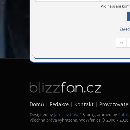
Pro napsání kome
Zareg
««
Domů
Redakce
Kontakt
Provozovatel
Designed by
Jaroslav Kovář
& programmed by
Patri
Všechna práva vyhrazena. WoWfan.cz © 2006 - 2026