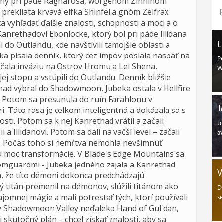
omný pri páde Ragnarosa, worgenom Zinninom
prekliata krvavá elfka Shinfel a gnóm Zelfrax.
a vyhľadať ďalšie znalosti, schopnosti a moci a o
Kanrethadovi Ebonlocke, ktorý bol pri páde Illidana
do Outlandu, kde navštívili tamojšie oblasti a
L
ka písala denník, ktorý cez impov poslala naspäť na
P
ačala inváziu na Ostrov Hromu a Lei Shena,
W
ej stopu a vstúpili do Outlandu. Denník bližšie
ethad vybral do Shadowmoon, Jubeka ostala v Hellfire
. Potom sa presunula do ruín Farahlonu v
. Táto rasa je celkom inteligentná a dokázala sa s
J
ti. Potom sa k nej Kanrethad vrátil a začali
J
a Illidanovi. Potom sa dali na väčší level – začali
a
a. Počas toho si nemŕtva nemohla nevšimnúť
ú moc transformácie.
V Blade's Edge Mountains sa
omguardmi - Jubeka jedného zajala a Kanrethad
V
a, že títo démoni dokonca predchádzajú
ý titán premenil na démonov, slúžili titánom ako
D
ajomnej mágie a mali potrestať tých, ktorí používali
s
i, v Shadowmoon Valley neďaleko Hand of Gul'dan,
 skutočný plán – chcel získať znalosti, aby sa