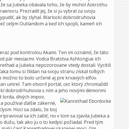
, že sa Jubeka obávala toho, že by mohol Azerothu
raenoru. Prezradil jej, že si ju vybral za svoju
vypudiť, ak by zlyhal. Warlockí dobrodruhovia
rieč celým Outlandom a keď ich spojili, kameň ich
eraz pod kontrolou Akami. Ten im oznámil, že táto
ed pár mesiacmi. Vodca Bratstva Ashtongue ich
rethad a Jubeka nepozorovane vtedy dostali. Vycítili
ka tomu si Illidan na svoju stranu získal toľkých
 možno to bolo určené aj pre krvavých elfov.
idan umrel. Tam otvoril portál, cez ktorý zhromaždil
ckí dobrodrhuhovia s ním a jeho novými démonmi
t lorda, divých impov,
a používal ďalšie zákerné,
lysm. Hoci sa zdalo, že boj
ripravoval sa ich zabiť, no v tom sa zjavila Jubeka a
 dušu, tak ako ju o to kedysi požiadal. Pred tým
i malú časť Kanrethadovej skazenej moci, čím