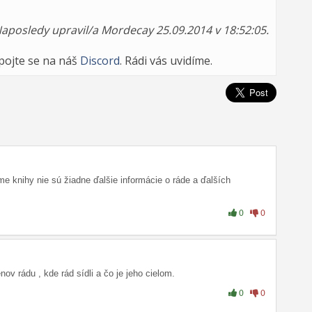
aposledy upravil/a Mordecay 25.09.2014 v 18:52:05.
ipojte se na náš
Discord
. Rádi vás uvidíme.
e knihy nie sú žiadne ďalšie informácie o ráde a ďalších
0
0
ov rádu , kde rád sídli a čo je jeho cielom.
0
0