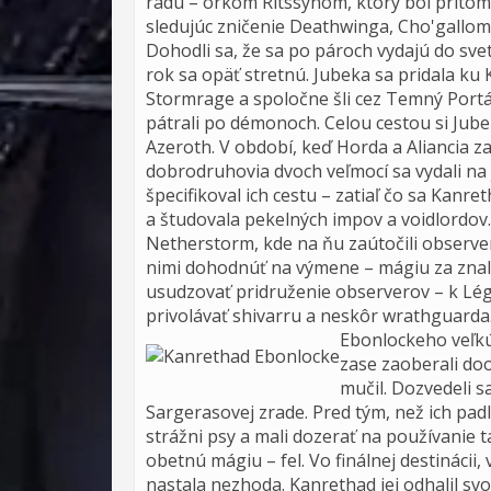
rádu – orkom Ritssynom, ktorý bol prít
sledujúc zničenie Deathwinga, Cho'gallom 
Dohodli sa, že sa po pároch vydajú do svet
rok sa opäť stretnú. Jubeka sa pridala ku 
Stormrage a spoločne šli cez Temný Portál 
pátrali po démonoch. Celou cestou si Jube
Azeroth. V období, keď Horda a Aliancia z
dobrodruhovia dvoch veľmocí sa vydali na j
špecifikoval ich cestu – zatiaľ čo sa Kanr
a študovala pekelných impov a voidlordov
Netherstorm, kde na ňu zaútočili observeri
nimi dohodnúť na výmene – mágiu za znalos
usudzovať pridruženie observerov – k Légii 
privolávať shivarru a neskôr wrathguard
Ebonlockeho veľk
zase zaoberali do
mučil. Dozvedeli s
Sargerasovej zrade. Pred tým, než ich padl
strážni psy a mali dozerať na používanie t
obetnú mágiu – fel. Vo finálnej destináci
nastala nezhoda. Kanrethad jej odhalil svoj